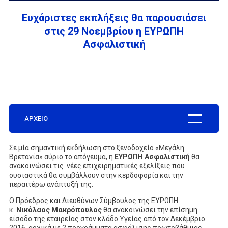
Ευχάριστες εκπλήξεις θα παρουσιάσει
ΕΤΑΙΡΕΙΑ
στις 29 Νοεμβρίου η ΕΥΡΩΠΗ
Ασφαλιστική
ΣΥΧΝΕΣ ΕΡΩΤΗΣΕΙΣ
ΣΥΝΕΡΓΑΤΕΣ
ΑΡΧΕΙΟ
ΝΕΑ
Σε μία σημαντική εκδήλωση στο ξενοδοχείο «Μεγάλη
Βρετανία» αύριο το απόγευμα, η
ΕΥΡΩΠΗ Ασφαλιστική
θα
ανακοινώσει τις νέες επιχειρηματικές εξελίξεις που
ουσιαστικά θα συμβάλλουν στην κερδοφορία και την
περαιτέρω ανάπτυξή της.
ΕΠΙΚΟΙΝΩΝΙΑ
O Πρόεδρος και Διευθύνων Σύμβουλος της ΕΥΡΩΠΗ
κ.
Νικόλαος Μακρόπουλος
θα ανακοινώσει την επίσημη
είσοδο της εταιρείας στον κλάδο Υγείας από τον Δεκέμβριο