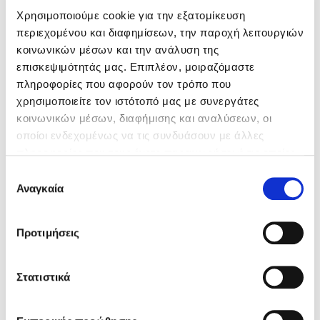
πρόγραμμα που σας ταιριάζει
Χρησιμοποιούμε cookie για την εξατομίκευση
περιεχομένου και διαφημίσεων, την παροχή λειτουργιών
Περισσότερα
κοινωνικών μέσων και την ανάλυση της
επισκεψιμότητάς μας. Επιπλέον, μοιραζόμαστε
πληροφορίες που αφορούν τον τρόπο που
χρησιμοποιείτε τον ιστότοπό μας με συνεργάτες
κοινωνικών μέσων, διαφήμισης και αναλύσεων, οι
οποίοι ενδεχομένως να τις συνδυάσουν με άλλες
πληροφορίες που τους έχετε παραχωρήσει ή τις οποίες
έχουν συλλέξει σε σχέση με την από μέρους σας χρήση
Επιλογή
των υπηρεσιών τους.
Αναγκαία
συγκατάθεσης
Για περισσότερες πληροφορίες ανατρέξτε στις
Προτιμήσεις
«
Πληροφορίες για Cookies
».
Στατιστικά