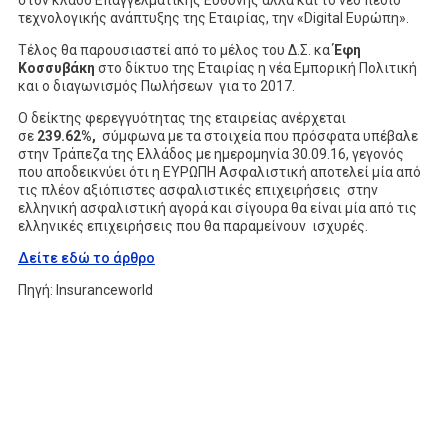
στον κλάδο Επαγγελματικής Ευθύνης αλλά και το νέο πεδίο
τεχνολογικής ανάπτυξης της Εταιρίας, την «Digital Ευρώπη».
Τέλος θα παρουσιαστεί από το μέλος του Δ.Σ. κα
Έφη
Κοσσυβάκη
στο δίκτυο της Εταιρίας η νέα Εμπορική Πολιτική
και ο διαγωνισμός Πωλήσεων για το 2017.
Ο δείκτης φερεγγυότητας της εταιρείας ανέρχεται
σε
239.62%,
σύμφωνα με τα στοιχεία που πρόσφατα υπέβαλε
στην Τράπεζα της Ελλάδος με ημερομηνία 30.09.16, γεγονός
που αποδεικνύει ότι η ΕΥΡΩΠΗ Ασφαλιστική αποτελεί μία από
τις πλέον αξιόπιστες ασφαλιστικές επιχειρήσεις στην
ελληνική ασφαλιστική αγορά και σίγουρα θα είναι μία από τις
ελληνικές επιχειρήσεις που θα παραμείνουν ισχυρές.
Δείτε εδώ το άρθρο
Πηγή: Insuranceworld