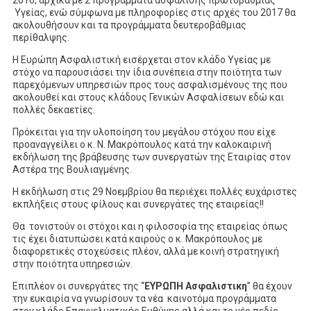
2016, αρχικά με 2 προγράμματα ασφάλισης πρωτοβάθμιας
Υγείας, ενώ σύμφωνα με πληροφορίες στις αρχές του 2017 θα
ακολουθήσουν και τα προγράμματα δευτεροβάθμιας
περίθαλψης.
Η Ευρώπη Ασφαλιστική εισέρχεται στον κλάδο Υγείας με
στόχο να παρουσιάσει την ίδια συνέπεια στην ποιότητα των
παρεχόμενων υπηρεσιών προς τους ασφαλισμένους της που
ακολουθεί και στους κλάδους Γενικών Ασφαλίσεων εδώ και
πολλές δεκαετίες.
Πρόκειται για την υλοποίηση του μεγάλου στόχου που είχε
προαναγγείλει ο κ. Ν. Μακρόπουλος κατά την καλοκαιρινή
εκδήλωση της βράβευσης των συνεργατών της Εταιρίας στον
Αστέρα της Βουλιαγμένης.
Η εκδήλωση στις 29 Νοεμβρίου θα περιέχει πολλές ευχάριστες
εκπλήξεις στους φίλους και συνεργάτες της εταιρείας!!
Θα τονιστούν οι στόχοι και η φιλοσοφία της εταιρείας όπως
τις έχει διατυπώσει κατά καιρούς ο κ. Μακρόπουλος με
διαφορετικές στοχεύσεις πλέον, αλλά με κοινή στρατηγική
στην ποιότητα υπηρεσιών.
Επιπλέον οι συνεργάτες της “
ΕΥΡΩΠΗ Ασφαλιστικη
” θα έχουν
την ευκαιρία να γνωρίσουν τα νέα καινοτόμα προγράμματα