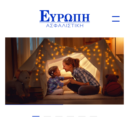
Ιδιώτες
Επιχειρήσεις
Online Ασφαλίσεις
1
2
3
4
5
6