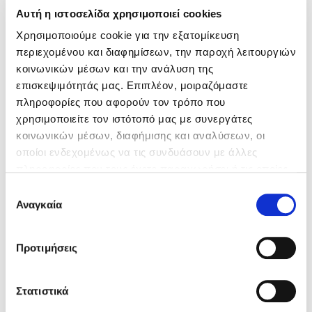
Αυτή η ιστοσελίδα χρησιμοποιεί cookies
Χρησιμοποιούμε cookie για την εξατομίκευση
περιεχομένου και διαφημίσεων, την παροχή λειτουργιών
Ασφάλεια
κοινωνικών μέσων και την ανάλυση της
Ειδικών Καλύψεων
επισκεψιμότητάς μας. Επιπλέον, μοιραζόμαστε
πληροφορίες που αφορούν τον τρόπο που
χρησιμοποιείτε τον ιστότοπό μας με συνεργάτες
Στην ΕΥΡΩΠΗ δεν υπάρχουν περιορισμοί.
κοινωνικών μέσων, διαφήμισης και αναλύσεων, οι
Μόνο λύσεις!
οποίοι ενδεχομένως να τις συνδυάσουν με άλλες
πληροφορίες που τους έχετε παραχωρήσει ή τις οποίες
έχουν συλλέξει σε σχέση με την από μέρους σας χρήση
Επιλογή
των υπηρεσιών τους.
Αναγκαία
συγκατάθεσης
Για περισσότερες πληροφορίες ανατρέξτε στις
ΟΛΕΣ ΟΙ ΛΥΣΕΙΣ ΓΙΑ ΕΠΙΧΕΙΡΗΣΕΙΣ
Προτιμήσεις
«
Πληροφορίες για Cookies
».
Στατιστικά