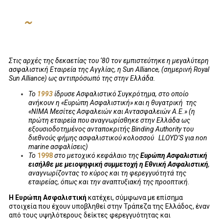
~
Στις αρχές της δεκαετίας του ‘80 τον εμπιστεύτηκε η μεγαλύτερη
ασφαλιστική Εταιρεία της Αγγλίας, η Sun Alliance, (σημερινή Royal
Sun Alliance) ως αντιπρόσωπό της στην Ελλάδα.
Το
1993
ίδρυσε Ασφαλιστικό Συγκρότημα, στο οποίο
ανήκουν η «Ευρώπη Ασφαλιστική» και η θυγατρική της
«ΝΙΜΑ Μεσίτες Ασφαλειών και Αντασφαλειών Α.Ε.» (η
πρώτη εταιρεία που αναγνωρίσθηκε στην Ελλάδα ως
εξουσιοδοτημένος ανταποκριτής
Binding
Authority
του
διεθνούς φήμης ασφαλιστικού κολοσσού
LLOYD
’
S
για
non
marine
ασφαλίσεις)
Το
1998
στο μετοχικό κεφάλαιο της
Ευρώπη Ασφαλιστική
εισήλθε με μειοψηφική συμμετοχή η Εθνική Ασφαλιστική
,
αναγνωρίζοντας το κύρος και τη φερεγγυότητά της
εταιρείας, όπως και την αναπτυξιακή της προοπτική.
Η Ευρώπη Ασφαλιστική
κατέχει, σύμφωνα με επίσημα
στοιχεία που έχουν υποβληθεί στην Τράπεζα της Ελλάδος, έναν
από τους υψηλότερους δείκτες φερεγγυότητας και