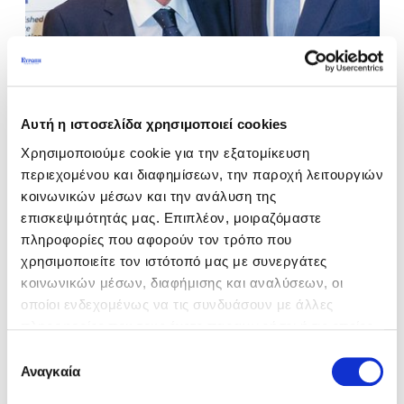
Αυτή η ιστοσελίδα χρησιμοποιεί cookies
Χρησιμοποιούμε cookie για την εξατομίκευση
περιεχομένου και διαφημίσεων, την παροχή λειτουργιών
κοινωνικών μέσων και την ανάλυση της
επισκεψιμότητάς μας. Επιπλέον, μοιραζόμαστε
πληροφορίες που αφορούν τον τρόπο που
χρησιμοποιείτε τον ιστότοπό μας με συνεργάτες
κοινωνικών μέσων, διαφήμισης και αναλύσεων, οι
οποίοι ενδεχομένως να τις συνδυάσουν με άλλες
πληροφορίες που τους έχετε παραχωρήσει ή τις οποίες
έχουν συλλέξει σε σχέση με την από μέρους σας χρήση
Επιλογή
των υπηρεσιών τους.
Αναγκαία
συγκατάθεσης