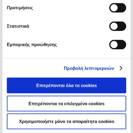
Για περισσότερες πληροφορίες ανατρέξτε στις
Προτιμήσεις
«
Πληροφορίες για Cookies
».
Στατιστικά
Εμπορικής προώθησης
Online
ασφαλίσεις
Προβολή λεπτομερειών
Αυτοκίνητο , Κατοικία , Κάρτα Υγείας ή
Νοσοκομειακή Κάλυψη; Επιλέξτε online το
Επιτρέπονται όλα τα cookies
πρόγραμμα που σας ταιριάζει
Επιτρέπονται τα επιλεγμένα cookies
Περισσότερα
Χρησιμοποιήστε μόνο τα απαραίτητα cookies