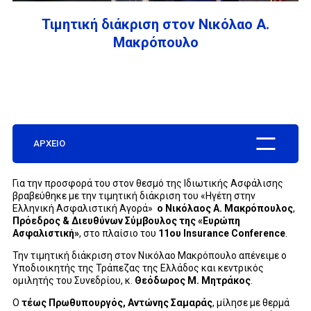
Τιμητική διάκριση στον Νικόλαο Α.
ΕΤΑΙΡΕΙΑ
Μακρόπουλο
ΣΥΧΝΕΣ ΕΡΩΤΗΣΕΙΣ
ΑΡΧΕΙΟ
ΣΥΝΕΡΓΑΤΕΣ
Για την προσφορά του στον θεσμό της Ιδιωτικής Ασφάλισης
βραβεύθηκε με την τιμητική διάκριση του «Ηγέτη στην
ΝΕΑ
Ελληνική Ασφαλιστική Αγορά»
ο Νικόλαος Α. Μακρόπουλος
,
Πρόεδρος & Διευθύνων Σύμβουλος της «Ευρώπη
Ασφαλιστική»
, στο πλαίσιο του
11ου
Insurance
Conference
.
ΕΠΙΚΟΙΝΩΝΙΑ
Την τιμητική διάκριση στον Νικόλαο Μακρόπουλο απένειμε ο
Υποδιοικητής της Τράπεζας της Ελλάδος και κεντρικός
ομιλητής του Συνεδρίου, κ.
Θεόδωρος Μ. Μητράκος
.
Ο
τέως Πρωθυπουργός,
Αντώνης Σαμαράς
, μίλησε με θερμά