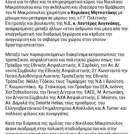
λόγια για το ήθος και το επιχειρηματικό κύρος του Νικολάου
Μακρόπουλου ενώ την εκδήλωση και ιδιαίτερα την Βράβευση
του Ν. Μακρόπουλου χαιρέτησε
ο Κυριάκος Μητσοτάκης
με
μήνυμα που μετέφερε εκ μέρους του, ο Γ.Γ. Πολιτικής
Επιτροπής και βουλευτής της Ν.Δ.,
κ. Λευτέρης Αυγενάκης,
αναφερόμενος μεταξύ άλλων «στον άνθρωπο που μέσα από την
επαγγελματική του διαδρομή ξεχώρισε και κέρδισε την
αναγνώριση και το σεβασμό του χώρου στον οποίον
δραστηριοποιείται».
Μεταξύ των παρευρισκόμενων διακρίναμε εκπροσώπους του
τραπεζικού, ασφαλιστικού και πολιτικού χώρου όπως: τον
Πρόεδρο της Εθνικής Ασφαλιστικής, Χ. Σαρδελή, τον Αν. Δ/
νo
ντα Σύμβουλο της Εθνικής Ασφαλιστικής, Στ. Κωνσταντά την
Γενική Διευθύντρια Λιανικής Τραπεζικής της Εθνικής
Τράπεζας Νέλλη Τζάκου, τους Τομεάρχες της Ν.Δ
I
. Βρούτση,
Γ. Κουμουτσάκο, Χρ. Σταϊκούρα, τον Πρόεδρο του ΕΕΑ, Ιωάννη
Χατζηθεοδοσίου, την Γενική Δ/ντρια της ΕΑΕΕ, Μ. Αντωνάκη,
τον Δ/νοντα Σύμβουλο της ΑΧΑ Ασφαλιστικής, Ε. Μοάτσο, τον
Αλ. Δαμαλά της
Deloitte
Hellas
, τους προέδρους του
Ελληνοβρετανικού Επιμελητηρίου Α.Καλλιάνη και Α.
Turner
και
πολλούς φίλους και συνεργάτες.
Κατά την διάρκεια της ομιλίας του ο Νικόλαος Μακρόπουλος
έκανε αναδρομή στην πολυετή σταδιοδρομία του και στην