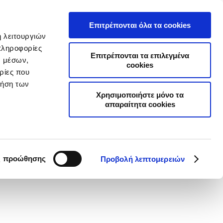
Α
ΣΥΧΝΕΣ ΕΡΩΤΗΣΕΙΣ
ΣΥΝΕΡΓΑΤΕΣ
ΝΕΑ
ΕΠΙΚΟΙΝΩΝΙΑ
Επιτρέπονται όλα τα cookies
ή λειτουργιών
Επιχειρήσεις
Online Ασφαλίσεις
πληροφορίες
Επιτρέπονται τα επιλεγμένα
ν μέσων,
cookies
ρίες που
ρήση των
Χρησιμοποιήστε μόνο τα
απαραίτητα cookies
τε τα νέα
ς προώθησης
Προβολή λεπτομερειών