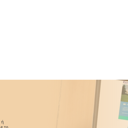
 ή
e το