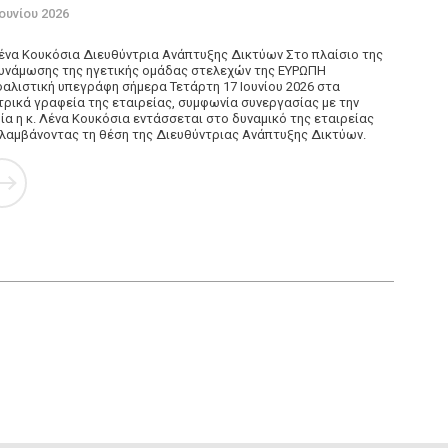
Ιουνίου 2026
ένα Κουκόσια Διευθύντρια Ανάπτυξης Δικτύων Στο πλαίσιο της
υνάμωσης της ηγετικής ομάδας στελεχών της ΕΥΡΩΠΗ
αλιστική υπεγράφη σήμερα Τετάρτη 17 Ιουνίου 2026 στα
τρικά γραφεία της εταιρείας, συμφωνία συνεργασίας με την
ία η κ. Λένα Κουκόσια εντάσσεται στο δυναμικό της εταιρείας
λαμβάνοντας τη θέση της Διευθύντριας Ανάπτυξης Δικτύων.