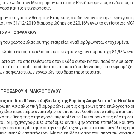
, τον κλάδο των Μεταφορών και στους Εξειδικευμένους κινδύνους σ
γορά και τις επιχειρήσεις.
μαντικό για την θέση της Εταιρείας, αναδεικνύοντας την φερεγγυότητ
και την 31/12/2019 διαμορφώθηκε σε 220,16% ενώ το αντίστοιχο MCR
Η ΧΑΡΤΟΦΥΛΑΚΙΟΥ
η του χαρτοφυλακίου της εταιρείας αναδιαρθρώνεται στοχευμένα.
ί κλάδοι εκτός του κλάδου αυτοκινήτων έχουν συμμετοχή 81,93% ενώ 
ίωτο ότι τα αποτελέσματα στον κλάδο αυτοκινήτου παρά την μείωση 
α, κάτι το οποίο αποδίδεται στο σωστό underwriting, που εφαρμόζε
ων ασφαλιστικών εργασιών που δραστηριοποιείται.
 ΠΡΟΕΔΡΟΥ Ν. ΜΑΚΡΟΠΟΥΛΟΥ
ρος και διευθύνων σύμβουλος της Ευρώπη Ασφαλιστική κ. Νικόλ
Ευρώπη Ασφαλιστική διαμορφώνει με τις σημερινές της επιλογές το ακ
σχέδιο περαιτέρω ανάπτυξης το οποίο ακολουθείται σταθερά και απο
ά την θέση της στην αγορά, περιορίζει τα λειτουργικά της κόστη και
αι οι μηχανογραφικές υποδομές είναι υψηλότατου επιπέδου και αντ
 την πρωτοπορία της και την υψηλή τεχνογνωσία στους μεγάλους εμπ
μείς υψηλών απαιτήσεων. Με τις επιδόσεις της που αποτυπώνονται σ