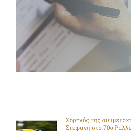
Χορηγός της συμμετοχή
Στεφανή στο 70ο Ράλλυ