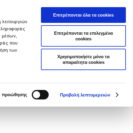
Α
ΣΥΧΝΕΣ ΕΡΩΤΗΣΕΙΣ
ΣΥΝΕΡΓΑΤΕΣ
ΝΕΑ
ΕΠΙΚΟΙΝΩΝΙΑ
Επιτρέπονται όλα τα cookies
ή λειτουργιών
Επιχειρήσεις
Online Ασφαλίσεις
πληροφορίες
Επιτρέπονται τα επιλεγμένα
ν μέσων,
cookies
ρίες που
ρήση των
Χρησιμοποιήστε μόνο τα
απαραίτητα cookies
, νέες στρατηγικές επιλογές
άπτυξη
ς προώθησης
Προβολή λεπτομερειών