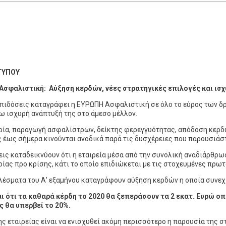
ΤΥΠΟΥ
σφαλιστική: Αύξηση κερδών, νέες στρατηγικές επιλογές και ισ
πιδόσεις καταγράφει η ΕΥΡΩΠΗ Ασφαλιστική σε όλο το εύρος των δ
ω ισχυρή ανάπτυξή της στο άμεσο μέλλον.
ία, παραγωγή ασφαλίστρων, δείκτης φερεγγυότητας, απόδοση κερδών
ς έως σήμερα κινούνται ανοδικά παρά τις δυσχέρειες που παρουσιάσ
ξεις καταδεικνύουν ότι η εταιρεία μέσα από την συνολική αναδιάρθρω
ίας προ κρίσης, κάτι το οποίο επιδιώκεται με τις στοχευμένες πρωτ
λέσματα του Α’ εξαμήνου καταγράφουν αύξηση κερδών η οποία συνεχ
ι ότι τα καθαρά κέρδη το 2020 θα ξεπεράσουν τα 2 εκατ. Ευρώ ο
ς θα υπερβεί το 20%.
ης εταιρείας είναι να ενισχυθεί ακόμη περισσότερο η παρουσία της