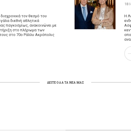
18 
 διαχρονικά τον θεσμό του
Η Λ
εγάλα διεθνή αθλητικά
ενδ
ας παγκοσμίως, ανακοινώνει με
Ασφ
οστήριξη στο πλήρωμα των
κεν
 τους στο 70ο Ράλλυ Ακρόπολις
οπο
ανα
ΔΕΙΤΕ ΟΛΑ ΤΑ ΝΕΑ ΜΑΣ