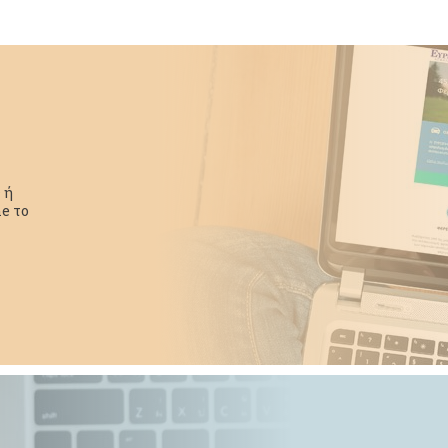
 ή
e το