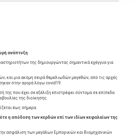
χυρή ανάπτυξη
ραστηριοτήτων της δημιουργώντας σημαντικά εχέγγυα για
, και μια ακόμη σειρά θεμελιωδών μεγεθών, από τις αρχές
τηκαν στην αγορά λόγω covid19.
σή της που έχει σε εξέλιξη επιστρέφει σύντομα σε επίπεδα
οβουλίες της διοίκησης.
ίζεται έως σήμερα.
πότε η απόδοση των κερδών επί των ιδίων κεφαλαίων της
 στην ασφάλιση των μεγάλων Εμπορικών και Βιομηχανικών