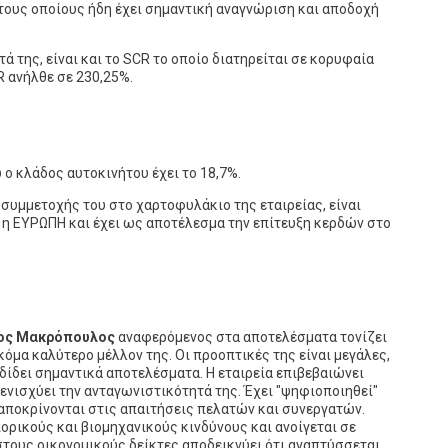
τους οποίους ήδη έχει σημαντική αναγνώριση και αποδοχή
ά της, είναι και το SCR το οποίο διατηρείται σε κορυφαία
 ανήλθε σε 230,25%.
ο κλάδος αυτοκινήτου έχει το 18,7%.
συμμετοχής του στο χαρτοφυλάκιο της εταιρείας, είναι
ι η ΕΥΡΩΠΗ και έχει ως αποτέλεσμα την επίτευξη κερδών στο
αος Μακρόπουλος
αναφερόμενος στα αποτελέσματα τονίζει
όμα καλύτερο μέλλον της. Οι προοπτικές της είναι μεγάλες,
δίδει σημαντικά αποτελέσματα. Η εταιρεία επιβεβαιώνει
 ενισχύει την ανταγωνιστικότητά της. Έχει "ψηφιοποιηθεί"
αποκρίνονται στις απαιτήσεις πελατών και συνεργατών.
ορικούς και βιομηχανικούς κινδύνους και ανοίγεται σε
τους οικονομικούς δείκτες αποδεικνύει ότι αναπτύσσεται