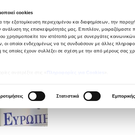
μοποιεί cookies
ΕΤΑΙΡΕΙ
α την εξατομίκευση περιεχομένου και διαφημίσεων, την παροχ
Ιδιώτες
ν ανάλυση της επισκεψιμότητάς μας. Επιπλέον, μοιραζόμαστε 
ου χρησιμοποιείτε τον ιστότοπό μας με συνεργάτες κοινωνικώ
, οι οποίοι ενδεχομένως να τις συνδυάσουν με άλλες πληροφο
 τις οποίες έχουν συλλέξει σε σχέση με την από μέρους σας χ
ρίες ανατρέξτε στις «
Πληροφορίες για Cookies
».
Αύξηση κερδών
και ισχυρή αν
ροτιμήσεις
Στατιστικά
Εμπορική