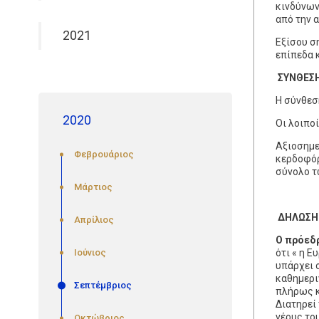
κινδύνων
από την α
2021
Εξίσου ση
επίπεδα 
ΣΥΝΘΕΣ
Η σύνθεσ
2020
Οι λοιπο
Αξιοσημε
Φεβρουάριος
κερδοφόρ
σύνολο τ
Μάρτιος
ΔΗΛΩΣΗ
Απρίλιος
Ο πρόεδ
Ιούνιος
ότι « η 
υπάρχει 
καθημεριν
Σεπτέμβριος
πλήρως κ
Διατηρεί
νέους το
Οκτώβριος