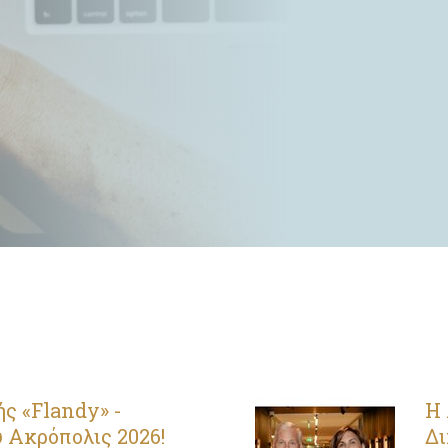
ς «Flandy» -
Η 
 Ακρόπολις 2026!
Δ