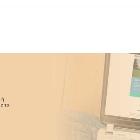
 ή
e το