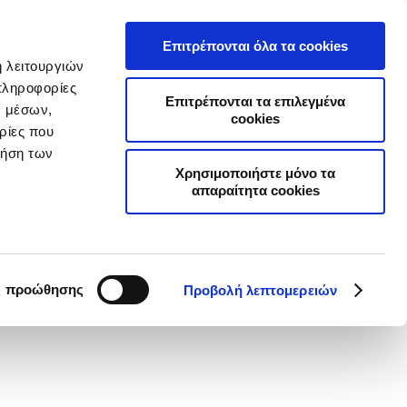
Α
ΣΥΧΝΕΣ ΕΡΩΤΗΣΕΙΣ
ΣΥΝΕΡΓΑΤΕΣ
ΝΕΑ
ΕΠΙΚΟΙΝΩΝΙΑ
Επιτρέπονται όλα τα cookies
ή λειτουργιών
Επιχειρήσεις
Online Ασφαλίσεις
πληροφορίες
Επιτρέπονται τα επιλεγμένα
ν μέσων,
cookies
ρίες που
ρήση των
Χρησιμοποιήστε μόνο τα
απαραίτητα cookies
τε τα νέα
ς προώθησης
Προβολή λεπτομερειών