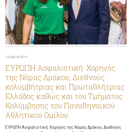
12 Ιουλίου 2019
ΕΥΡΩΠΗ Ασφαλιστική: Χορηγός
της Νόρας Δράκου, Διεθνούς
κολυμβήτριας και Πρωταθλήτριας
Ελλάδος καθώς και του Τμήματος
Κολύμβησης του Παναθηναϊκού
Αθλητικού Ομίλου
ΕΥΡΩΠΗ Ασφαλιστική: Χορηγός της Νόρας Δράκου, Διεθνούς