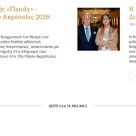
ς «Flandy» -
Η 
 Ακρόπολις 2026!
Δ
18 
 διαχρονικά τον θεσμό του
Η Λ
εγάλα διεθνή αθλητικά
ενδ
ας παγκοσμίως, ανακοινώνει με
Ασφ
οστήριξη στο πλήρωμα των
κεν
 τους στο 70ο Ράλλυ Ακρόπολις
οπο
ανα
ΔΕΙΤΕ ΟΛΑ ΤΑ ΝΕΑ ΜΑΣ