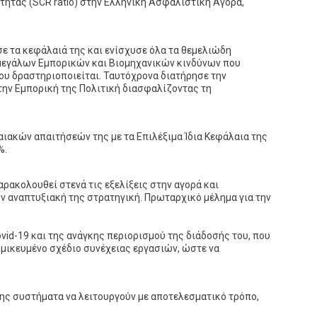
ητας (SCR ratio) στην Ελληνική Ασφαλιστική Αγορά,
σε τα κεφάλαιά της και ενίσχυσε όλα τα θεμελιώδη
ν μεγάλων Εμπορικών και Βιομηχανικών κινδύνων που
υ δραστηριοποιείται. Ταυτόχρονα διατήρησε την
την Εμπορική της Πολιτική διασφαλίζοντας τη
αιακών απαιτήσεών της με τα Επιλέξιμα Ίδια Κεφάλαια της
%.
αρακολουθεί στενά τις εξελίξεις στην αγορά και
ν αναπτυξιακή της στρατηγική. Πρωταρχικό μέλημα για την
id-19 και της ανάγκης περιορισμού της διάδοσής του, που
τομικευμένο σχέδιο συνέχειας εργασιών, ώστε να
της συστήματα να λειτουργούν με αποτελεσματικό τρόπο,