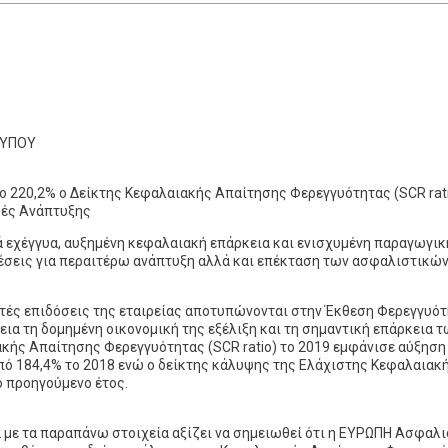
ΤΥΠΟΥ
ο 220,2% ο Δείκτης Κεφαλαιακής Απαίτησης Φερεγγυότητας (SCR rati
ές Ανάπτυξης
 εχέγγυα, αυξημένη κεφαλαιακή επάρκεια και ενισχυμένη παραγωγικ
σεις για περαιτέρω ανάπτυξη αλλά και επέκταση των ασφαλιστικών
ιτές επιδόσεις της εταιρείας αποτυπώνονται στην Έκθεση Φερεγγυό
νεια τη δομημένη οικονομική της εξέλιξη και τη σημαντική επάρκεια 
κής Απαίτησης Φερεγγυότητας (SCR ratio) το 2019 εμφάνισε αύξηση
πό 184,4% το 2018 ενώ ο δείκτης κάλυψης της Ελάχιστης Κεφαλαιακής
ο προηγούμενο έτος.
με τα παραπάνω στοιχεία αξίζει να σημειωθεί ότι η ΕΥΡΩΠΗ Ασφαλισ