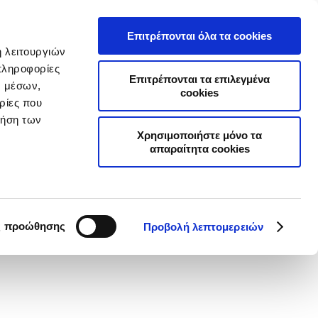
Α
ΣΥΧΝΕΣ ΕΡΩΤΗΣΕΙΣ
ΣΥΝΕΡΓΑΤΕΣ
ΝΕΑ
ΕΠΙΚΟΙΝΩΝΙΑ
Επιτρέπονται όλα τα cookies
ή λειτουργιών
Επιχειρήσεις
Online Ασφαλίσεις
πληροφορίες
Επιτρέπονται τα επιλεγμένα
ν μέσων,
cookies
ρίες που
ρήση των
Χρησιμοποιήστε μόνο τα
απαραίτητα cookies
,2% ο Δείκτης Κεφαλαιακής
εγγυότητας (SCR ratio)
ς προώθησης
Προβολή λεπτομερειών