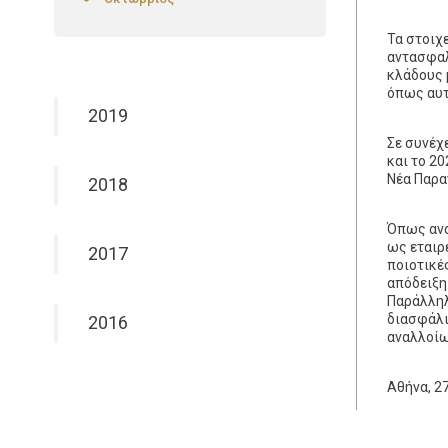
Τα στοιχ
αντασφαλ
κλάδους 
όπως αυτ
2019
Σε συνέχ
και το 2
Νέα Παρα
2018
Όπως ανα
ως εταιρ
2017
ποιοτικέ
απόδειξη
Παράλληλ
διασφάλι
2016
αναλλοίω
Αθήνα, 2