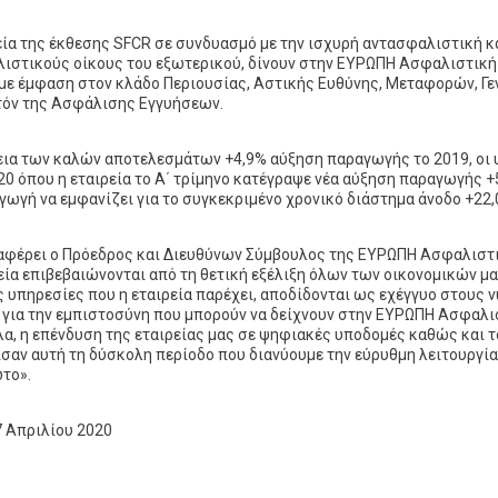
εία της έκθεσης SFCR σε συνδυασμό με την ισχυρή αντασφαλιστική 
ιστικούς οίκους του εξωτερικού, δίνουν στην ΕΥΡΩΠΗ Ασφαλιστική 
με έμφαση στον κλάδο Περιουσίας, Αστικής Ευθύνης, Μεταφορών, Γ
όν της Ασφάλισης Εγγυήσεων.
εια των καλών αποτελεσμάτων +4,9% αύξηση παραγωγής το 2019, οι
020 όπου η εταιρεία το Α΄ τρίμηνο κατέγραψε νέα αύξηση παραγωγής 
γωγή να εμφανίζει για το συγκεκριμένο χρονικό διάστημα άνοδο +22,
φέρει ο Πρόεδρος και Διευθύνων Σύμβουλος της ΕΥΡΩΠΗ Ασφαλιστικ
εία επιβεβαιώνονται από τη θετική εξέλιξη όλων των οικονομικών μας
ς υπηρεσίες που η εταιρεία παρέχει, αποδίδονται ως εχέγγυο στους 
 για την εμπιστοσύνη που μπορούν να δείχνουν στην ΕΥΡΩΠΗ Ασφαλιστ
α, η επένδυση της εταιρείας μας σε ψηφιακές υποδομές καθώς και τ
σαν αυτή τη δύσκολη περίοδο που διανύουμε την εύρυθμη λειτουργί
το».
7 Απριλίου 2020