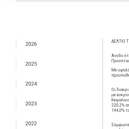
ΔΕΛΤΙΟ 
2026
Άνοδο στ
Προοπτικ
2025
Με υψηλά
προϋποθέ
2024
Οι διακρ
με ευκρί
Κεφαλαια
2023
220,2% α
194,0% τ
2022
Σύμφωνα 