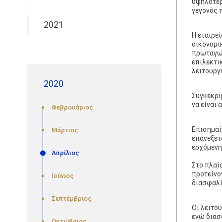
υψηλότερ
γεγονός π
2021
Η εταιρε
οικονομι
πρωταγων
επιλεκτι
λειτουργ
2020
Συγκεκρι
να είναι 
Φεβρουάριος
Επισημαίν
Μάρτιος
επανεξετ
ερχόμενη
Απρίλιος
Στο πλαί
προτείνο
Ιούνιος
διασφαλί
Σεπτέμβριος
Οι λειτο
ενώ διασ
Οκτώβριος