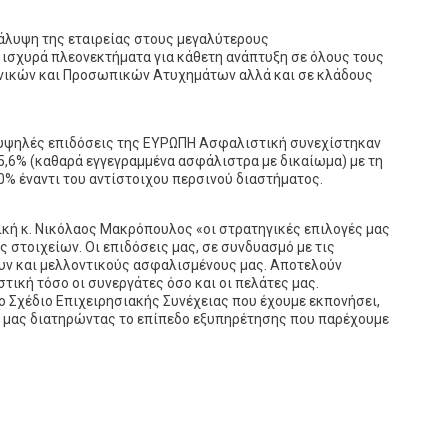
κάλυψη της εταιρείας στους μεγαλύτερους
ισχυρά πλεονεκτήματα για κάθετη ανάπτυξη σε όλους τους
ενικών και Προσωπικών Ατυχημάτων αλλά και σε κλάδους
 υψηλές επιδόσεις της ΕΥΡΩΠΗ Ασφαλιστική συνεχίστηκαν
+5,6% (καθαρά εγγεγραμμένα ασφάλιστρα με δικαίωμα) με τη
0% έναντι του αντίστοιχου περσινού διαστήματος.
ή κ. Νικόλαος Μακρόπουλος «οι στρατηγικές επιλογές μας
 στοιχείων. Οι επιδόσεις μας, σε συνδυασμό με τις
νυν και μελλοντικούς ασφαλισμένους μας. Αποτελούν
ική τόσο οι συνεργάτες όσο και οι πελάτες μας.
ο Σχέδιο Επιχειρησιακής Συνέχειας που έχουμε εκπονήσει,
α μας διατηρώντας το επίπεδο εξυπηρέτησης που παρέχουμε