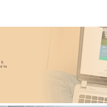
 ή
e το