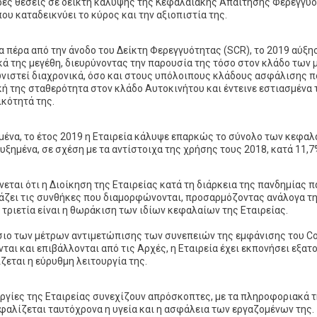
ες θέσεις σε δείκτη κάλυψης της Κεφαλαιακής Απαίτησης Φερεγγυότ
ου καταδεικνύει το κύρος και την αξιοπιστία της.
ία πέρα από την άνοδο του Δείκτη Φερεγγυότητας (SCR), το 2019 αύξη
κά της μεγέθη, διευρύνοντας την παρουσία της τόσο στον κλάδο τω
ιστεί διαχρονικά, όσο και στους υπόλοιπους κλάδους ασφάλισης πο
κή της σταθερότητα στον κλάδο Αυτοκινήτου και έντεινε εστιασμένα 
ικότητά της.
μένα, το έτος 2019 η Εταιρεία κάλυψε επαρκώς το σύνολο των κεφαλ
αυξημένα, σε σχέση με τα αντίστοιχα της χρήσης τους 2018, κατά 11,7
εται ότι η Διοίκηση της Εταιρείας κατά τη διάρκεια της πανδημίας π
άζει τις συνθήκες που διαμορφώνονται, προσαρμόζοντας ανάλογα τη
 τριετία είναι η θωράκιση των ιδίων κεφαλαίων της Εταιρείας.
σιο των μέτρων αντιμετώπισης των συνεπειών της εμφάνισης του Cov
νται και επιβάλλονται από τις Αρχές, η Εταιρεία έχει εκπονήσει εξα
ζεται η εύρυθμη λειτουργία της.
υργίες της Εταιρείας συνεχίζουν απρόσκοπτες, με τα πληροφοριακά 
φαλίζεται ταυτόχρονα η υγεία και η ασφάλεια των εργαζομένων της.