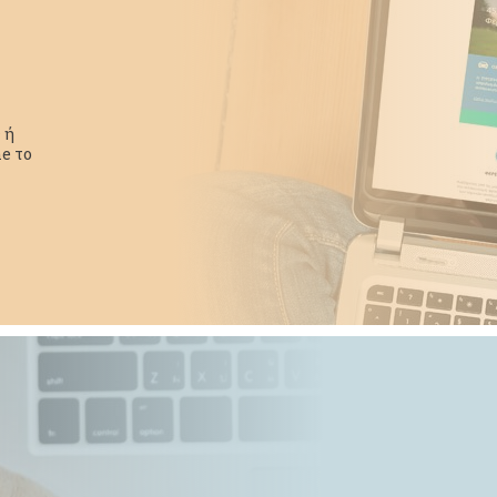
 ή
e το