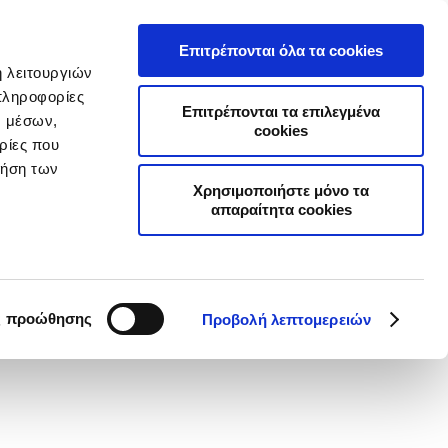
Α
ΣΥΧΝΕΣ ΕΡΩΤΗΣΕΙΣ
ΣΥΝΕΡΓΑΤΕΣ
ΝΕΑ
ΕΠΙΚΟΙΝΩΝΙΑ
Επιτρέπονται όλα τα cookies
ή λειτουργιών
Επιχειρήσεις
Online Ασφαλίσεις
πληροφορίες
Επιτρέπονται τα επιλεγμένα
ν μέσων,
cookies
ρίες που
ρήση των
Χρησιμοποιήστε μόνο τα
απαραίτητα cookies
τε τα νέα
ς προώθησης
Προβολή λεπτομερειών