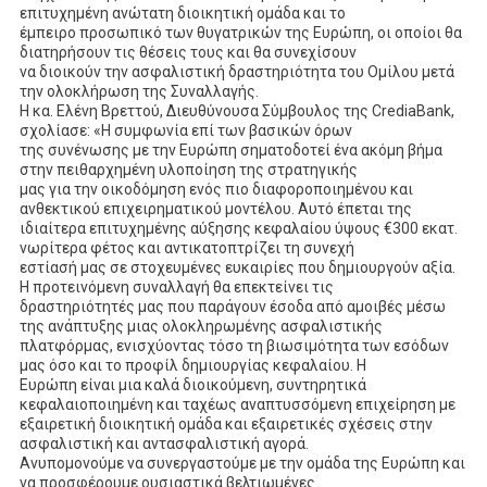
επιτυχημένη ανώτατη διοικητική ομάδα και το
έμπειρο προσωπικό των θυγατρικών της Ευρώπη, οι οποίοι θα
διατηρήσουν τις θέσεις τους και θα συνεχίσουν
να διοικούν την ασφαλιστική δραστηριότητα του Ομίλου μετά
την ολοκλήρωση της Συναλλαγής.
Η κα. Ελένη Βρεττού, Διευθύνουσα Σύμβουλος της CrediaBank,
σχολίασε: «Η συμφωνία επί των βασικών όρων
της συνένωσης με την Ευρώπη σηματοδοτεί ένα ακόμη βήμα
στην πειθαρχημένη υλοποίηση της στρατηγικής
μας για την οικοδόμηση ενός πιο διαφοροποιημένου και
ανθεκτικού επιχειρηματικού μοντέλου. Αυτό έπεται της
ιδιαίτερα επιτυχημένης αύξησης κεφαλαίου ύψους €300 εκατ.
νωρίτερα φέτος και αντικατοπτρίζει τη συνεχή
εστίασή μας σε στοχευμένες ευκαιρίες που δημιουργούν αξία.
Η προτεινόμενη συναλλαγή θα επεκτείνει τις
δραστηριότητές μας που παράγουν έσοδα από αμοιβές μέσω
της ανάπτυξης μιας ολοκληρωμένης ασφαλιστικής
πλατφόρμας, ενισχύοντας τόσο τη βιωσιμότητα των εσόδων
μας όσο και το προφίλ δημιουργίας κεφαλαίου. Η
Ευρώπη είναι μια καλά διοικούμενη, συντηρητικά
κεφαλαιοποιημένη και ταχέως αναπτυσσόμενη επιχείρηση με
εξαιρετική διοικητική ομάδα και εξαιρετικές σχέσεις στην
ασφαλιστική και αντασφαλιστική αγορά.
Ανυπομονούμε να συνεργαστούμε με την ομάδα της Ευρώπη και
να προσφέρουμε ουσιαστικά βελτιωμένες