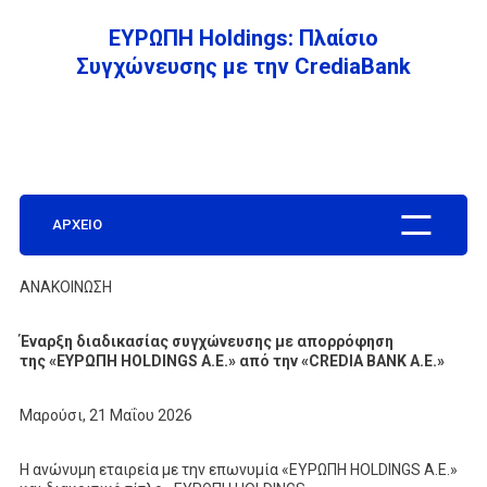
ΕΥΡΩΠΗ Holdings: Πλαίσιο
ΕΤΑΙΡΕΙΑ
Συγχώνευσης με την CrediaBank
ΣΥΧΝΕΣ ΕΡΩΤΗΣΕΙΣ
ΑΡΧΕΙΟ
ΣΥΝΕΡΓΑΤΕΣ
ΑΝΑΚΟΙΝΩΣΗ
ΝΕΑ
Έναρξη διαδικασίας συγχώνευσης με απορρόφηση
της «ΕΥΡΩΠΗ HOLDINGS Α.Ε.» από την «CREDIA BANK Α.Ε.»
ΕΠΙΚΟΙΝΩΝΙΑ
Μαρούσι, 21 Μαΐου 2026
Η ανώνυμη εταιρεία με την επωνυμία «ΕΥΡΩΠΗ HOLDINGS Α.Ε.»