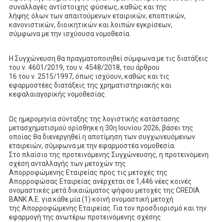
συναλλαγές αντίστοιχης φύσεως, καθώς και της
λήψης όλων των απαιτούμενων εταιρικών, εποπτικών,
κανονιστικών, διοικητικών και λοιπών εγκρίσεων,
σύμφωνα με την ισχύουσα νομοθεσία.
Η Συγχώνευση θα πραγματοποιηθεί σύμφωνα με τις διατάξεις
του ν. 4601/2019, του ν. 4548/2018, του άρθρου
16 του ν. 2515/1997, όπως ισχύουν, καθώς και τις
εφαρμοστέες διατάξεις της χρηματιστηριακής και
κεφαλαιαγορικής νομοθεσίας.
Ως ημερομηνία σύνταξης της λογιστικής κατάστασης
μετασχηματισμού ορίσθηκε η 30η Ιουνίου 2026, βάσει της
οποίας θα διενεργηθεί η αποτίμηση των συγχωνευόμενων
εταιρειών, σύμφωνα με την εφαρμοστέα νομοθεσία.
Στο πλαίσιο της προτεινόμενης Συγχώνευσης, η προτεινόμενη
σχέση ανταλλαγής των μετοχών της
Απορροφώμενης Εταιρείας προς τις μετοχές της
Απορροφώσας Εταιρείας ανέρχεται σε 1,446 νέες κοινές
ονομαστικές μετά δικαιώματος ψήφου μετοχές της CREDIA
BANK Α.Ε. για κάθε μία (1) κοινή ονομαστική μετοχή
της Απορροφώμενης Εταιρείας. Για τον προσδιορισμό και την
εφαρμογή της ανωτέρω προτεινόμενης σχέσης