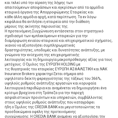
και τελεί υπό την αίρεση της λήψης των
απαιτούμενων αποφάσεων και εγκρίσεων από τα αρμόδια
εταιρικά όργανα της Απορροφώμενης Εταιρείας και
κάθε άλλη αρμόδια αρχή, κατά περίπτωση. Τα εν λόγω
κεφάλαια θα αντλήσει η εταιρεία από την διάθεση
μέρους της ακίνητης περιουσίας της.
Η προτεινόμενη Συγχώνευση εντάσσεται στον στρατηγικό
σχεδιασμό των εμπλεκόμενων εταιρειών για την
διαμόρφωση ενιαίου εταιρικού και επιχειρηματικού σχήματος,
ικανού να αξιοποιήσει συμπληρωματικές
δραστηριότητες, υποδομές και δυνατότητες ανάπτυξης, με
γνώμονα την ενίσχυση της επιχειρηματικής
λειτουργίας και τη δημιουργία μακροπρόθεσμης αξίας για τους
μετόχους. Ο Όμιλος της ΕΥΡΩΠΗ HOLDING με
τις θυγατρικές του εταιρείες ΕΥΡΩΠΗ ΑΣΦΑΛΙΣΤΙΚΗ και ΝΑΚ
Insurance Brokers χαρακτηρίζεται σήμερα από
υψηλότατο δείκτη φερεγγυότητας της τάξεως του 366%,
υψηλούς ρυθμούς ανάπτυξης εργασιών και κορυφαία
λειτουργικά περιθώρια και αναμένεται να δημιουργήσει ένα
κρίσιμο βραχίονα στη Τράπεζα για την παροχή
ασφαλιστικών προιόντων και υπηρεσιών, συμβάλλοντας
στους υψηλούς ρυθμούς ανάπτυξης που καταγράφει
ήδη ο Όμιλος της CREDIA BANK και μεγιστοποιώντας τα
προσδοκώμενα οφέλη της προτεινόμενης
συγχώνευσης. Η CREDIA BANK αναμένει να αξιοποιήσει την