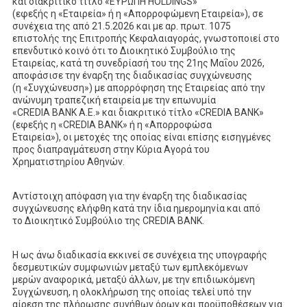
και διακριτικό τίτλο «ΕΥΡΩΠΗ HOLDINGS»
(εφεξής η «Εταιρεία» ή η «Απορροφώμενη Εταιρεία»), σε
συνέχεια της από 21.5.2026 και με αρ. πρωτ. 1075
επιστολής της Επιτροπής Κεφαλαιαγοράς, γνωστοποιεί στο
επενδυτικό κοινό ότι το Διοικητικό Συμβούλιο της
Εταιρείας, κατά τη συνεδρίασή του της 21ης Μαΐου 2026,
αποφάσισε την έναρξη της διαδικασίας συγχώνευσης
(η «Συγχώνευση») με απορρόφηση της Εταιρείας από την
ανώνυμη τραπεζική εταιρεία με την επωνυμία
«CREDIA BANK Α.Ε.» και διακριτικό τίτλο «CREDIA BANK»
(εφεξής η «CREDIA BANK» ή η «Απορροφώσα
Εταιρεία»), οι μετοχές της οποίας είναι επίσης εισηγμένες
προς διαπραγμάτευση στην Κύρια Αγορά του
Χρηματιστηρίου Αθηνών.
Αντίστοιχη απόφαση για την έναρξη της διαδικασίας
συγχώνευσης ελήφθη κατά την ίδια ημερομηνία και από
το Διοικητικό Συμβούλιο της CREDIA BANK.
Η ως άνω διαδικασία εκκινεί σε συνέχεια της υπογραφής
δεσμευτικών συμφωνιών μεταξύ των εμπλεκόμενων
μερών αναφορικά, μεταξύ άλλων, με την επιδιωκόμενη
Συγχώνευση, η ολοκλήρωση της οποίας τελεί υπό την
αίρεση της πλήρωσης συνήθων όρων και προϋποθέσεων για