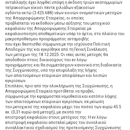
ανταλλαγής έχει ληφθεί υπόψη η έκδοση τριών εκατομμυρίων
τετρακοσίων είκοσι πέντε χιλιάδων εξακοσίων
ογδόντα οκτώ (3.425.688) νέων κοινών ονομαστικών μετοχών
της Απορροφώμενης Εταιρείας, οι οποίες
προβλέπεται να εκδοθούν μέσω αύξησης του μετοχικού
κεφαλαίου της Απορροφώμενης Εταιρείας με
κεφαλαιοποίηση αποθεματικών υπέρ το άρτιο, στο πλαίσιο του
μακροπρόθεσμου προγράμματος ανταμοιβής
που έχει θεσπισθεί σύμφωνα με την ισχύουσα Πολιτική
Αποδοχών της και εγκρίθηκε από τη Γενική Συνέλευση
των μετόχων της 18.12.2025. Οι νέες αυτές μετοχές θα
αποδοθούν στους δικαιούχους του εν λόγω
προγράμματος και θα συμμετάσχουν κανονικά στη διαδικασία
της Συγχώνευσης, υπό την επιφύλαξη της λήψης
των απαιτούμενων εταιρικών αποφάσεων και λοιπών
εγκρίσεων.
Επιπλέον, πριν από την ολοκλήρωση της Συγχώνευσης, η
Απορροφώμενη Εταιρεία προτίθεται να προβεί,
σύμφωνα με την εφαρμοστέα νομοθεσία και κατόπιν λήψης
των απαιτούμενων εταιρικών εγκρίσεων, σε μείωση
του μετοχικού της κεφαλαίου μέχρι του ποσού των ευρώ 45.5
εκ. (0,31 ευρώ ανά μετοχή), με σκοπό την
επιστροφή κεφαλαίου στους μετόχους της. Η εν λόγω
επιστροφή κεφαλαίου αποτελεί μέρος του συνολικού
συναλλακτικού σχεδιασμού της προτεινόμενης Συγχώνευσης