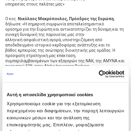
υπηρεσίες στους πελάτες μας»
Ο κος.
Νικόλαος Μακρόπουλος, Πρόεδρος της Ευρώπη
,
δήλωσε: «Η σημερινή συμφωνία αποτελείσημαντικό
ορόσημο για την Ευρώπη και αντικατοπτρίζει τη δύναμη και τη
συνεχή δυναμική της παρουσίας μας στην
ελληνική ασφαλιστική αγορά, υποστηριζόμενη από
αποδεδειγμένο ιστορικό κερδοφόρας ανάπτυξης και το
βάθος εμπειρίας της ανώτερης διοικητικής μας ομάδας. Η
πρόσφατη στρατηγική μας επέκταση,
συμπεριλαμβανομένων των εξαγορών της NAK, της AMYNA και
ποσοστού 50% στην Alpha Insurance Brokers
στη Ρουμανία, υπογραμμίζει την ικανότητά μας να υλοποιούμε
με επιτυχία ευκαιρίες ανόργανης ανάπτυξης. Η
συνεργασία με την CrediaBank έχει τη δυνατότητα να
επιταχύνει περαιτέρω αυτή την πορεία, συνδυάζοντας τις
ικανότητές μας στην ασφαλιστική αναδοχή και μεσιτεία με το
Αυτή η ιστοσελίδα χρησιμοποιεί cookies
πανελλαδικό δίκτυο διανομής και την ψηφιακή
εμβέλεια της Τράπεζας, διατηρώντας παράλληλα την εστίασή
Χρησιμοποιούμε cookie για την εξατομίκευση
μας στην ποιότητα, την αξιοπιστία και τη
περιεχομένου και διαφημίσεων, την παροχή λειτουργιών
φερεγγυότητα. Είμαστε ενθουσιασμένοι με την ευκαιρία να
κοινωνικών μέσων και την ανάλυση της
προσφέρουμε ευρύτερες λύσεις και βελτιωμένη
εμπειρία πελάτη, δημιουργώντας παράλληλα νέες ευκαιρίες
επισκεψιμότητάς μας. Επιπλέον, μοιραζόμαστε
για τους ανθρώπους μας».