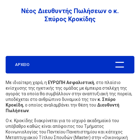
Νέος Διευθυντής Πωλήσεων ο κ.
ΕΤΑΙΡΕΙΑ
Σπύρος Κροκίδης
ΣΥΧΝΕΣ ΕΡΩΤΗΣΕΙΣ
ΑΡΧΕΙΟ
ΣΥΝΕΡΓΑΤΕΣ
Με ιδιαίτερη χαρά, η
ΕΥΡΩΠΗ Ασφαλιστική
, στο πλαίσιο
ενίσχυσης της ηγετικής της ομάδας με έμπειρα στελέχη της
ΝΕΑ
αγοράς τα οποία θα συμβάλλουν στην αναπτυξιακή της πορεία,
υποδέχεται στο ανθρώπινο δυναμικό της τον
κ. Σπύρο
Κροκίδη
, ο οποίος αναλαμβάνει την θέση του
Διευθυντή
Πωλήσεων
.
ΕΠΙΚΟΙΝΩΝΙΑ
Ο κ. Κροκίδης διακρίνεται για το ισχυρό ακαδημαϊκό του
υπόβαθρο καθώς είναι απόφοιτος του Τμήματος
Κοινωνιολογίας του Παντείου Πανεπιστημίου και κάτοχος
Μεταπτυχιακού Τίτλου Σπουδών (Master) στην «Οικονομική