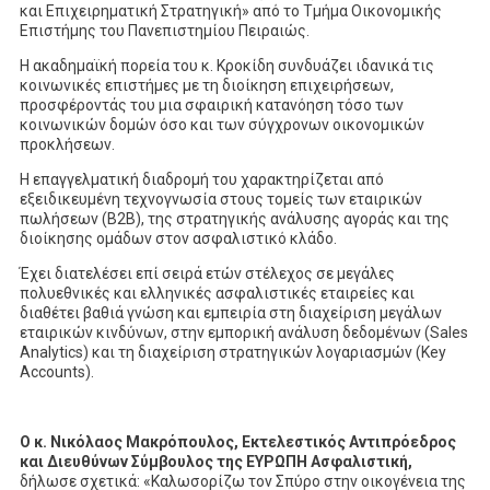
και Επιχειρηματική Στρατηγική» από το Τμήμα Οικονομικής
Επιστήμης του Πανεπιστημίου Πειραιώς.
Η ακαδημαϊκή πορεία του κ. Κροκίδη συνδυάζει ιδανικά τις
κοινωνικές επιστήμες με τη διοίκηση επιχειρήσεων,
προσφέροντάς του μια σφαιρική κατανόηση τόσο των
κοινωνικών δομών όσο και των σύγχρονων οικονομικών
προκλήσεων.
Η επαγγελματική διαδρομή του χαρακτηρίζεται από
εξειδικευμένη τεχνογνωσία στους τομείς των εταιρικών
πωλήσεων (B2B), της στρατηγικής ανάλυσης αγοράς και της
διοίκησης ομάδων στον ασφαλιστικό κλάδο.
Έχει διατελέσει επί σειρά ετών στέλεχος σε μεγάλες
πολυεθνικές και ελληνικές ασφαλιστικές εταιρείες και
διαθέτει βαθιά γνώση και εμπειρία στη διαχείριση μεγάλων
εταιρικών κινδύνων, στην εμπορική ανάλυση δεδομένων (Sales
Analytics) και τη διαχείριση στρατηγικών λογαριασμών (Key
Accounts).
O κ. Νικόλαος Μακρόπουλος, Εκτελεστικός Αντιπρόεδρος
και Διευθύνων Σύμβουλος της ΕΥΡΩΠΗ Ασφαλιστική,
δήλωσε σχετικά: «Καλωσορίζω τον Σπύρο στην οικογένεια της