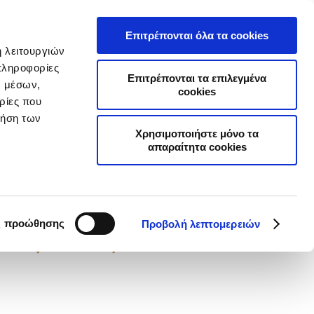
Α
ΣΥΧΝΕΣ ΕΡΩΤΗΣΕΙΣ
ΣΥΝΕΡΓΑΤΕΣ
ΝΕΑ
ΕΠΙΚΟΙΝΩΝΙΑ
Επιτρέπονται όλα τα cookies
ή λειτουργιών
Επιχειρήσεις
Online Ασφαλίσεις
πληροφορίες
Επιτρέπονται τα επιλεγμένα
ν μέσων,
cookies
ρίες που
ρήση των
Χρησιμοποιήστε μόνο τα
απαραίτητα cookies
ΣΕΙΣ
υμε τις
ίες σας
ς προώθησης
Προβολή λεπτομερειών