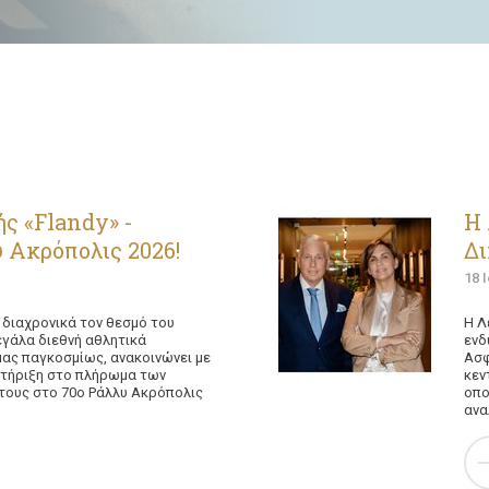
ς «Flandy» -
Η 
 Ακρόπολις 2026!
Δ
18 
 διαχρονικά τον θεσμό του
Η Λ
εγάλα διεθνή αθλητικά
ενδ
ας παγκοσμίως, ανακοινώνει με
Ασφ
οστήριξη στο πλήρωμα των
κεν
 τους στο 70ο Ράλλυ Ακρόπολις
οπο
ανα