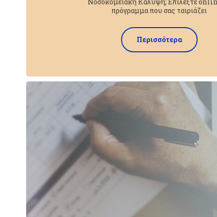
Νοσοκομειακή Κάλυψη; Επιλέξτε onlin
πρόγραμμα που σας ταιριάζει
Περισσότερα