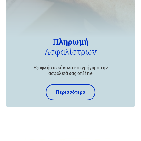
Πληρωμή
Ασφαλίστρων
Εξοφλήστε εύκολα και γρήγορα την
ασφάλειά σας online
Περισσότερα