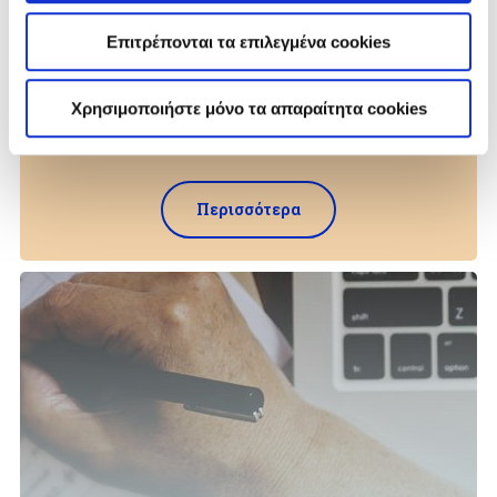
Online
ασφαλίσεις
Επιτρέπονται τα επιλεγμένα cookies
Αυτοκίνητο , Κατοικία , Κάρτα Υγείας ή
Χρησιμοποιήστε μόνο τα απαραίτητα cookies
Νοσοκομειακή Κάλυψη; Επιλέξτε online το
πρόγραμμα που σας ταιριάζει
Περισσότερα