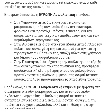
του ανταγωνισμού και να θωρακιστεί επαρκώς έναντι κάθε
αντιξοότητας της οικονομίας.
Επί τρεις δεκαετίες η
ΕΥΡΩΠΗ
Ασφαλιστική
επενδύει:
Στη
Φερεγγυότητα
, διότι ανεξάρτητα από τις
μακροοικονομικές συγκυρίες ή τον ανταγωνισμό,
φρόντισε και φροντίζει, πάντα με σύνεση, για την
υπερεπάρκεια των τεχνικών αποθεμάτων της και των
περιθωρίων φερεγγυότητας.
Στην
Αξιοπιστία
, διότι στέκεται αδιάλειπτα δίπλα στον
πελάτη και συνεργάτη της και μεριμνά για την πιστή
τήρηση των συμβάσεών της, αποζημιώνοντας γρήγορα
και δίκαια τους ασφαλισμένους της.
Στην
Ποιότητα
, διότι έχοντας την απόλυτη υποστήριξη
των συνεργατών και του προσωπικού της, προσφέρει
υποδειγματική εξυπηρέτηση στους ασφαλισμένους,
προτείνοντας τις πλέον συμφέρουσες ασφαλιστικές
λύσεις, απόλυτα προσαρμοσμένες στα διεθνή πρότυπα.
Παράλληλα, η
ΕΥΡΩΠΗ
Ασφαλιστική
επιμένει με έμφαση στη
διατήρηση στενών, μακροχρόνιων και ανταποδοτικών
σχέσεων συνεργασίας με διεθνείς ασφαλιστικές και
αντασφαλιστικές εταιρίες, αναβαθμίζοντας, συνεχώς, την
ποιότητα του χαρτοφυλακίου, αλλά και τη θέση της στην