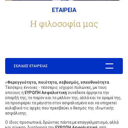
ΕΤΑΙΡΕΙΑ
ΕΤΑΙΡΕΙΑ
Η φιλοσοφία μας
ΣΥΧΝΕΣ ΕΡΩΤΗΣΕΙΣ
ΣΥΝΕΡΓΑΤΕΣ
ΣΕΛΙΔΕΣ ΕΤΑΙΡΕΙΑΣ
«
Φερεγγυότητα, ποιότητα, σεβασμός, υπευθυνότητα
ΝΕΑ
.
Τέσσερις έννοιες - τέσσερις ισχυροί πυλώνες, με τους
οποίους η
ΕΥΡΩΠΗ
Ασφαλιστική
συνέδεσε άρρηκτα την
ύπαρξή της, το παρόν και το μέλλον της, αλλά και το όραμά της,
να προσφέρει τα μέγιστα στον ασφαλισμένο και να υπηρετεί
ΕΠΙΚΟΙΝΩΝΙΑ
ευλαβικά τις αρχές που πρεσβεύει ο θεσμός της ιδιωτικής
ασφάλισης.
Ο ίδιος προσωπικά, δρώντας πάντα με επαγγελματισμό, αλλά
και σύνεση, διατήρησα την
ΕΥΡΩΠΗ
Ασφαλιστική
, από