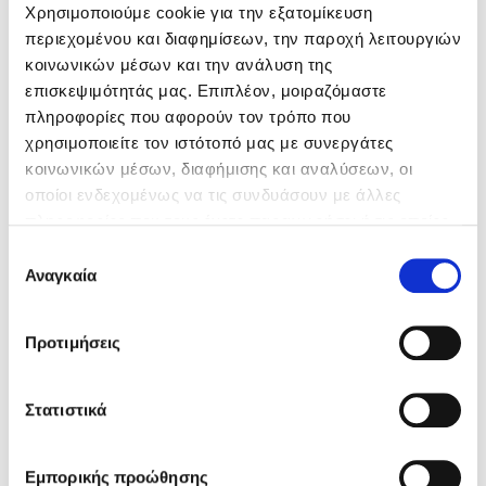
Χρησιμοποιούμε cookie για την εξατομίκευση
περιεχομένου και διαφημίσεων, την παροχή λειτουργιών
κοινωνικών μέσων και την ανάλυση της
επισκεψιμότητάς μας. Επιπλέον, μοιραζόμαστε
πληροφορίες που αφορούν τον τρόπο που
χρησιμοποιείτε τον ιστότοπό μας με συνεργάτες
κοινωνικών μέσων, διαφήμισης και αναλύσεων, οι
οποίοι ενδεχομένως να τις συνδυάσουν με άλλες
πληροφορίες που τους έχετε παραχωρήσει ή τις οποίες
έχουν συλλέξει σε σχέση με την από μέρους σας χρήση
Επιλογή
των υπηρεσιών τους.
Αναγκαία
συγκατάθεσης
Για περισσότερες πληροφορίες ανατρέξτε στις
Online
Προτιμήσεις
«
Πληροφορίες για Cookies
».
ασφαλίσεις
Στατιστικά
Αυτοκίνητο , Κατοικία , Κάρτα Υγείας ή
Νοσοκομειακή Κάλυψη; Επιλέξτε online το
πρόγραμμα που σας ταιριάζει
Εμπορικής προώθησης