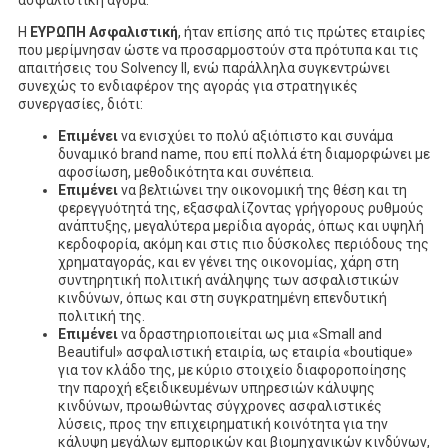
ασφαλιστική αγορά.
Η
ΕΥΡΩΠΗ
Ασφαλιστική
, ήταν επίσης από τις πρώτες εταιρίες
που μερίμνησαν ώστε να προσαρμοστούν στα πρότυπα και τις
απαιτήσεις του Solvency II, ενώ παράλληλα συγκεντρώνει
συνεχώς το ενδιαφέρον της αγοράς για στρατηγικές
συνεργασίες, διότι:
Επιμένει
να ενισχύει το πολύ αξιόπιστο και συνάμα
δυναμικό brand name, που επί πολλά έτη διαμορφώνει με
αφοσίωση, μεθοδικότητα και συνέπεια.
Επιμένει
να βελτιώνει την οικονομική της θέση και τη
φερεγγυότητά της, εξασφαλίζοντας γρήγορους ρυθμούς
ανάπτυξης, μεγαλύτερα μερίδια αγοράς, όπως και υψηλή
κερδοφορία, ακόμη και στις πιο δύσκολες περιόδους της
χρηματαγοράς, και εν γένει της οικονομίας, χάρη στη
συντηρητική πολιτική ανάληψης των ασφαλιστικών
κινδύνων, όπως και στη συγκρατημένη επενδυτική
πολιτική της.
Επιμένει
να δραστηριοποιείται ως μια «Small and
Beautiful» ασφαλιστική εταιρία, ως εταιρία «boutique»
για τον κλάδο της, με κύριο στοιχείο διαφοροποίησης
την παροχή εξειδικευμένων υπηρεσιών κάλυψης
κινδύνων, προωθώντας σύγχρονες ασφαλιστικές
λύσεις, προς την επιχειρηματική κοινότητα για την
κάλυψη μεγάλων εμπορικών και βιομηχανικών κινδύνων,