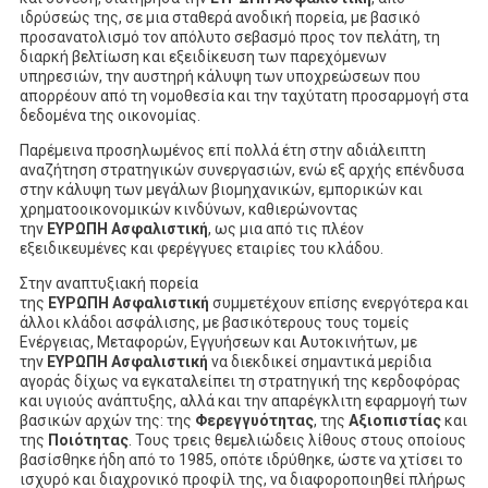
ιδρύσεώς της, σε μια σταθερά ανοδική πορεία, με βασικό
προσανατολισμό τον απόλυτο σεβασμό προς τον πελάτη, τη
διαρκή βελτίωση και εξειδίκευση των παρεχόμενων
υπηρεσιών, την αυστηρή κάλυψη των υποχρεώσεων που
απορρέουν από τη νομοθεσία και την ταχύτατη προσαρμογή στα
δεδομένα της οικονομίας.
Παρέμεινα προσηλωμένος επί πολλά έτη στην αδιάλειπτη
αναζήτηση στρατηγικών συνεργασιών, ενώ εξ αρχής επένδυσα
στην κάλυψη των μεγάλων βιομηχανικών, εμπορικών και
χρηματοοικονομικών κινδύνων, καθιερώνοντας
την
ΕΥΡΩΠΗ
Ασφαλιστική
, ως μια από τις πλέον
εξειδικευμένες και φερέγγυες εταιρίες του κλάδου.
Στην αναπτυξιακή πορεία
της
ΕΥΡΩΠΗ
Ασφαλιστική
συμμετέχουν επίσης ενεργότερα και
άλλοι κλάδοι ασφάλισης, με βασικότερους τους τομείς
Ενέργειας, Μεταφορών, Εγγυήσεων και Αυτοκινήτων, με
την
ΕΥΡΩΠΗ
Ασφαλιστική
να διεκδικεί σημαντικά μερίδια
αγοράς δίχως να εγκαταλείπει τη στρατηγική της κερδοφόρας
και υγιούς ανάπτυξης, αλλά και την απαρέγκλιτη εφαρμογή των
βασικών αρχών της: της
Φερεγγυότητας
, της
Αξιοπιστίας
και
της
Ποιότητας
. Τους τρεις θεμελιώδεις λίθους στους οποίους
βασίσθηκε ήδη από το 1985, οπότε ιδρύθηκε, ώστε να χτίσει το
ισχυρό και διαχρονικό προφίλ της, να διαφοροποιηθεί πλήρως