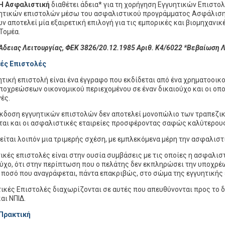
Η Ασφαλιστική
διαθέτει άδεια* για τη χορήγηση Εγγυητικών Επιστο
ητικών επιστολών μέσω του ασφαλιστικού προγράμματος Ασφάλιση
ν αποτελεί μία εξαιρετική επιλογή για τις εμπορικές και βιομηχανικ
Τομέα.
Άδειας Λειτουργίας, ΦΕΚ 3826/20.12.1985 Αριθ. Κ4/6022 *Βεβαίωση Λ
ές Επιστολές
ητική επιστολή είναι ένα έγγραφο που εκδίδεται από ένα χρηματοοικ
ποχρεώσεων οικονομικού περιεχομένου σε έναν δικαιούχο και οι οπο
ές.
έκδοση εγγυητικών επιστολών δεν αποτελεί μονοπώλιο των τραπεζικ
ται και οι ασφαλιστικές εταιρείες προσφέροντας σαφώς καλύτερους
ίται λοιπόν μια τριμερής σχέση, με εμπλεκόμενα μέρη την ασφαλιστικ
τικές επιστολές είναι στην ουσία συμβάσεις με τις οποίες η ασφαλι
ούχο, ότι στην περίπτωση που ο πελάτης δεν εκπληρώσει την υποχρέω
 ποσό που αναγράφεται, πάντα επακριβώς, στο σώμα της εγγυητικής
τικές Επιστολές διαχωρίζονται σε αυτές που απευθύνονται προς το 
αι ΝΠΙΔ.
Πρακτική