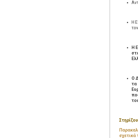
Αν
Η Ε
τον
Η 
στ
Ελ
Ο 
τα
Ευ
πο
το
Στηρίζου
Παρακαλο
σχετικά 