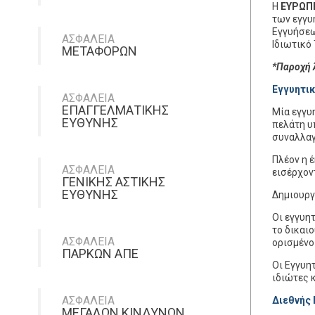
Η
ΕΥΡΩΠ
των εγγυ
Εγγυήσεω
ΑΣΦΑΛΕΙΑ
Ιδιωτικό 
ΜΕΤΑΦΟΡΩΝ
*Παροχή 
Εγγυητικ
ΑΣΦΑΛΕΙΑ
ΕΠΑΓΓΕΛΜΑΤΙΚΗΣ
Μία εγγυ
ΕΥΘΥΝΗΣ
πελάτη υ
συναλλαγ
Πλέον η 
ΑΣΦΑΛΕΙΑ
εισέρχον
ΓΕΝΙΚΗΣ ΑΣΤΙΚΗΣ
ΕΥΘΥΝΗΣ
Δημιουργε
Οι εγγυη
το δικαι
ΑΣΦΑΛΕΙΑ
ορισμένο
ΠΑΡΚΩΝ ΑΠΕ
Οι Εγγυη
ιδιώτες κ
ΑΣΦΑΛΕΙΑ
Διεθνής 
ΜΕΓΑΛΩΝ ΚΙΝΔΥΝΩΝ