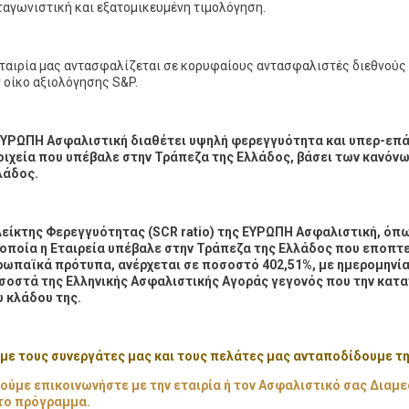
ταγωνιστική και εξατομικευμένη τιμολόγηση.
ταιρία μας αντασφαλίζεται σε κορυφαίους αντασφαλιστές διεθνούς 
 οίκο αξιολόγησης S&P.
ΕΥΡΩΠΗ Ασφαλιστική διαθέτει υψηλή φερεγγυότητα και υπερ-επά
οιχεία που υπέβαλε στην Τράπεζα της Ελλάδος, βάσει των κανόνω
λάδος.
Δείκτης Φερεγγυότητας (SCR ratio) της ΕΥΡΩΠΗ Ασφαλιστική, όπ
 οποία η Εταιρεία υπέβαλε στην Τράπεζα της Ελλάδος που εποπτε
ρωπαϊκά πρότυπα, ανέρχεται σε ποσοστό 402,51%, με ημερομηνία
σοστά της Ελληνικής Ασφαλιστικής Αγοράς γεγονός που την κατατ
υ κλάδου της.
με τους συνεργάτες μας και τους πελάτες μας ανταποδίδουμε τη
ύμε επικοινωνήστε με την εταιρία ή τον Ασφαλιστικό σας Δια
το πρόγραμμα.