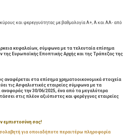
κύρους και φερεγγυότητας με βαθμολογία Α+, Α και ΑΑ- από
ρκεια κεφαλαίων, σύμφωνα με τα τελευταία επίσημα
ν της Ευρωπαϊκής Εποπτικής Αρχής και της Τράπεζας της
ως αναφέρεται στα επίσημα χρηματοοικονομικά στοιχεία
ύει τις Ασφαλιστικές εταιρείες σύμφωνα με τα
 αναφοράς την 30/06/2025, ένα από τα μεγαλύτερα
άσσει στις πλέον αξιόπιστες και φερέγγυες εταιρείες
ν εμπιστοσύνη σας!
μεσολαβητή για οποιαδήποτε περαιτέρω πληροφορία