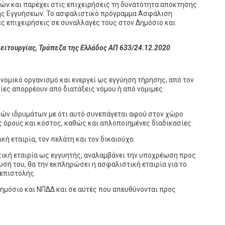
λών και παρέχει στις επιχειρήσεις τη δυνατότητα απόκτησης
ς Εγγυήσεων. Το ασφαλιστικό πρόγραμμα Ασφάλιση
ές επιχειρήσεις σε συναλλαγές τους στον Δημόσιο και
ειτουργίας, Τράπεζα της Ελλάδος ΑΠ 633/24.12.2020
ονομικό οργανισμό και ενεργεί ως εγγύηση τήρησης, από τον
ίες απορρέουν από διατάξεις νόμου ή από νόμιμες
ών ιδρυμάτων με ότι αυτό συνεπάγεται αφού στον χώρο
 όρους και κόστος, καθώς και απλοποιημένες διαδικασίες.
ή εταιρία, τον πελάτη και τον δικαιούχο.
στική εταιρία ως εγγυητής, αναλαμβάνει την υποχρέωση προς
σή του, θα την εκπληρώσει η ασφαλιστική εταιρία για το
 επιστολής.
δημόσιο και ΝΠΔΔ και σε αυτές που απευθύνονται προς