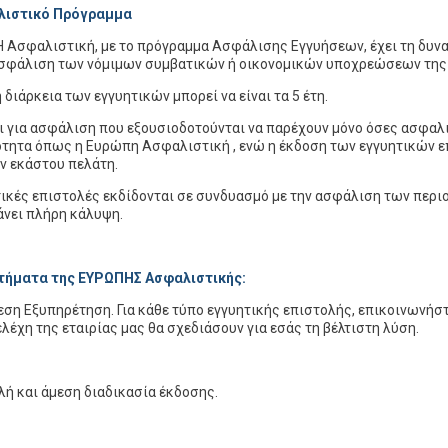
λιστικό Πρόγραμμα
 Ασφαλιστική, με το πρόγραμμα Ασφάλισης Εγγυήσεων, έχει τη δυνατ
σφάλιση των νόμιμων συμβατικών ή οικονομικών υποχρεώσεων της ε
 διάρκεια των εγγυητικών μπορεί να είναι τα 5 έτη.
ι για ασφάλιση που εξουσιοδοτούνται να παρέχουν μόνο όσες ασφαλι
τητα όπως η Ευρώπη Ασφαλιστική , ενώ η έκδοση των εγγυητικών επ
ν εκάστου πελάτη.
τικές επιστολές εκδίδονται σε συνδυασμό με την ασφάλιση των περιο
νει πλήρη κάλυψη.
τήματα της ΕΥΡΩΠΗΣ Ασφαλιστικής:
ση Εξυπηρέτηση. Για κάθε τύπο εγγυητικής επιστολής, επικοινωνήστε
λέχη της εταιρίας μας θα σχεδιάσουν για εσάς τη βέλτιστη λύση.
ή και άμεση διαδικασία έκδοσης.