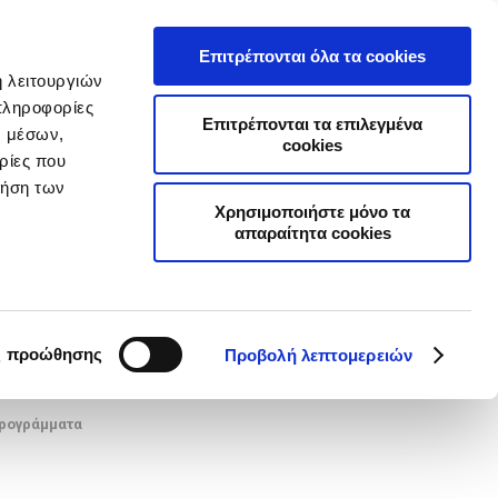
Α
ΣΥΧΝΕΣ ΕΡΩΤΗΣΕΙΣ
ΣΥΝΕΡΓΑΤΕΣ
ΝΕΑ
ΕΠΙΚΟΙΝΩΝΙΑ
Επιτρέπονται όλα τα cookies
ή λειτουργιών
Επιχειρήσεις
Online Ασφαλίσεις
πληροφορίες
Επιτρέπονται τα επιλεγμένα
ν μέσων,
cookies
ρίες που
ρήση των
ΓΥΗΣΕΩΝ
Χρησιμοποιήστε μόνο τα
απαραίτητα cookies
τους
τερους!
ς προώθησης
Προβολή λεπτομερειών
προγράμματα