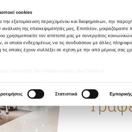
μοποιεί cookies
ΕΤΑΙΡΕΙ
α την εξατομίκευση περιεχομένου και διαφημίσεων, την παροχ
Ιδιώτες
ν ανάλυση της επισκεψιμότητάς μας. Επιπλέον, μοιραζόμαστε 
ου χρησιμοποιείτε τον ιστότοπό μας με συνεργάτες κοινωνικώ
, οι οποίοι ενδεχομένως να τις συνδυάσουν με άλλες πληροφο
 τις οποίες έχουν συλλέξει σε σχέση με την από μέρους σας χ
ΑΣΦΑΛΕΙΑ ΓΕΝ
Εμπο
ρίες ανατρέξτε στις «
Πληροφορίες για Cookies
».
Κατα
ροτιμήσεις
Στατιστικά
Εμπορική
Γραφ