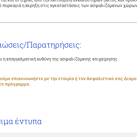
ται και οι ζημιές από την λειτουργία ανελκυστήρων (εκτός εάν προ
ό πυρκαγιά η έκρηξη στις εγκαταστάσεις των ασφαλιζόμενων χώρων
ιώσεις/Παρατηρήσεις:
αι η επαγγελματική ευθύνη της ασφαλιζόμενης επιχείρησης.
ύμε επικοινωνήστε με την εταιρία ή τον Ασφαλιστικό σας Δια
το πρόγραμμα.
ιμα έντυπα