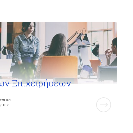
ων Επιχειρήσεων
ται και
ς της