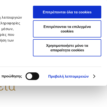
Α
ΣΥΧΝΕΣ ΕΡΩΤΗΣΕΙΣ
ΣΥΝΕΡΓΑΤΕΣ
ΝΕΑ
ΕΠΙΚΟΙΝΩΝΙΑ
Επιτρέπονται όλα τα cookies
ή λειτουργιών
Επιχειρήσεις
Online Ασφαλίσεις
πληροφορίες
Επιτρέπονται τα επιλεγμένα
ν μέσων,
cookies
ρίες που
ρήση των
ΙΚΗΣ ΑΣΤΙΚΗΣ ΕΥΘΥΝΗΣ
Χρησιμοποιήστε μόνο τα
απαραίτητα cookies
ρικά
στήματα -
ς προώθησης
Προβολή λεπτομερειών
εία