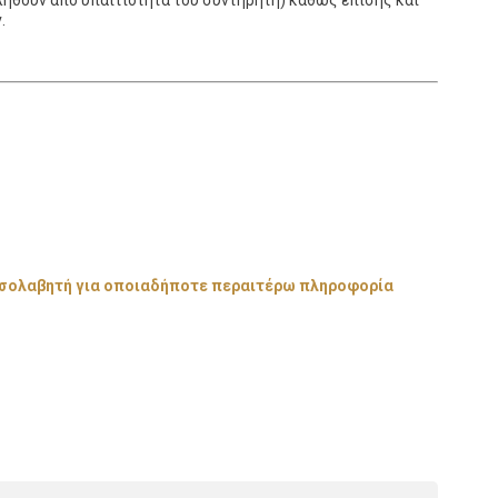
κληθούν από υπαιτιότητα του συντηρητή) καθώς επίσης και
.
μεσολαβητή για οποιαδήποτε περαιτέρω πληροφορία