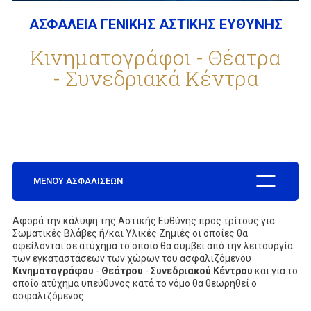
ΑΣΦΑΛΕΙΑ ΓΕΝΙΚΗΣ ΑΣΤΙΚΗΣ ΕΥΘΥΝΗΣ
ΕΤΑΙΡΕΙΑ
Κινηματογράφοι - Θέατρα
- Συνεδριακά Κέντρα
ΣΥΧΝΕΣ ΕΡΩΤΗΣΕΙΣ
ΣΥΝΕΡΓΑΤΕΣ
ΜΕΝΟΥ ΑΣΦΑΛΙΣΕΩΝ
ΝΕΑ
Aφορά την κάλυψη της Αστικής Ευθύνης προς τρίτους για
Σωματικές Βλάβες ή/και Υλικές Ζημιές οι οποίες θα
οφείλονται σε ατύχημα το οποίο θα συμβεί από την λειτουργία
ΕΠΙΚΟΙΝΩΝΙΑ
των εγκαταστάσεων των χώρων του ασφαλιζόμενου
Κινηματογράφου
-
Θεάτρου
-
Συνεδριακού Κέντρου
και για το
οποίο ατύχημα υπεύθυνος κατά το νόμο θα θεωρηθεί ο
ασφαλιζόμενος.