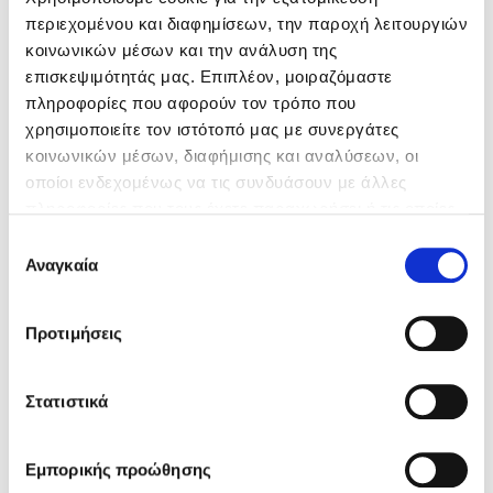
Επαγγελματικής Ευθύνης
περιεχομένου και διαφημίσεων, την παροχή λειτουργιών
κοινωνικών μέσων και την ανάλυση της
επισκεψιμότητάς μας. Επιπλέον, μοιραζόμαστε
Η επιχείρησή σας έχει ξεχωριστές ανάγκες.
πληροφορίες που αφορούν τον τρόπο που
Γιατί να έχετε την ίδια ασφάλεια με όλους;
χρησιμοποιείτε τον ιστότοπό μας με συνεργάτες
κοινωνικών μέσων, διαφήμισης και αναλύσεων, οι
οποίοι ενδεχομένως να τις συνδυάσουν με άλλες
πληροφορίες που τους έχετε παραχωρήσει ή τις οποίες
έχουν συλλέξει σε σχέση με την από μέρους σας χρήση
Επιλογή
των υπηρεσιών τους.
Αναγκαία
ΟΛΕΣ ΟΙ ΛΥΣΕΙΣ ΓΙΑ ΕΠΙΧΕΙΡΗΣΕΙΣ
συγκατάθεσης
Για περισσότερες πληροφορίες ανατρέξτε στις
Προτιμήσεις
«
Πληροφορίες για Cookies
».
Στατιστικά
Εμπορικής προώθησης