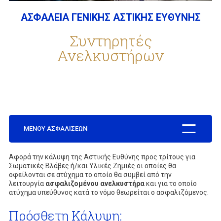
ΑΣΦΑΛΕΙΑ ΓΕΝΙΚΗΣ ΑΣΤΙΚΗΣ ΕΥΘΥΝΗΣ
ΕΤΑΙΡΕΙΑ
Συντηρητές
Ανελκυστήρων
ΣΥΧΝΕΣ ΕΡΩΤΗΣΕΙΣ
ΣΥΝΕΡΓΑΤΕΣ
ΜΕΝΟΥ ΑΣΦΑΛΙΣΕΩΝ
ΝΕΑ
Aφορά την κάλυψη της Αστικής Ευθύνης προς τρίτους για
Σωματικές Βλάβες ή/και Υλικές Ζημιές οι οποίες θα
οφείλονται σε ατύχημα το οποίο θα συμβεί από την
ΕΠΙΚΟΙΝΩΝΙΑ
λειτουργία
ασφαλιζομένου ανελκυστήρα
και για το οποίο
ατύχημα υπεύθυνος κατά το νόμο θεωρείται ο ασφαλιζόμενος.
Πρόσθετη Κάλυψη: