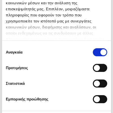
Η επιχείρησή σας έχει ξεχωριστές ανάγκες.
κοινωνικών μέσων και την ανάλυση της
Γιατί να έχετε την ίδια ασφάλεια με όλους;
επισκεψιμότητάς μας. Επιπλέον, μοιραζόμαστε
πληροφορίες που αφορούν τον τρόπο που
χρησιμοποιείτε τον ιστότοπό μας με συνεργάτες
κοινωνικών μέσων, διαφήμισης και αναλύσεων, οι
οποίοι ενδεχομένως να τις συνδυάσουν με άλλες
πληροφορίες που τους έχετε παραχωρήσει ή τις οποίες
ΟΛΕΣ ΟΙ ΛΥΣΕΙΣ ΓΙΑ ΕΠΙΧΕΙΡΗΣΕΙΣ
έχουν συλλέξει σε σχέση με την από μέρους σας χρήση
Επιλογή
των υπηρεσιών τους.
Αναγκαία
συγκατάθεσης
Για περισσότερες πληροφορίες ανατρέξτε στις
Προτιμήσεις
«
Πληροφορίες για Cookies
».
Στατιστικά
Εμπορικής προώθησης