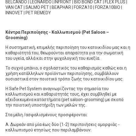
BELCANDO | LEONARDO | INFRONT | BIO BOND CAT | FLEX PLUS |
VAN CAT | SALMO PET | BEAPHAR | FORZA10 | FORZA10BIO |
INNOVET | PET REMEDY
Κέντρα Περιποίησης - Καλλωπισμού (Pet
Saloon
–
Grooming
)
Η συστηματική, επιμελής περιποίηση του κατοικιδίου μας και η
καθαριότητά του, θεωρούνται απαραίτητα για την σωματική
του υγεία, αλλά και στην ψυχολογική του ευεξία.
Το συχνό μπάνιο, ο σχολαστικός του καθαρισμός καθώς και η
χρήση κατάλληλων προϊόντων περιποίησης, συμβάλλουν
ουσιαστικά στον ποιοτικό τρόπο ζωής του κατοικιδίου μας.
H Safe Pet System αναγνωρίζοντας την σημασία του
καλλωπισμού και καθαριότητάς τους, έχει συμβληθεί με
εξειδικευμένα καταστήματα (pet saloon-grooming) με σκοπό
την ποιοτική υποστήριξη των μελών της.
Στα μέλη /ασφαλισμένους προσφέρονται:
A. Δωρεάν από μία έως δύο (1-2) περιποιήσεις ομορφιάς -
καλλωπισμού ετησίως που περιλαμβάνουν: