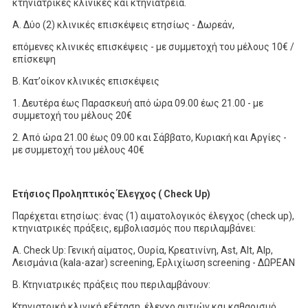
κτηνιατρικές κλινικές και κτηνιατρεία.
A. Δύο (2) κλινικές επισκέψεις ετησίως - Δωρεάν,
επόμενες κλινικές επισκέψεις - με συμμετοχή του μέλους 10€ /
επίσκεψη
Β. Κατ’οίκον κλινικές επισκέψεις
1. Δευτέρα έως Παρασκευή από ώρα 09.00 έως 21.00 - με
συμμετοχή του μέλους 20€
2. Από ώρα 21.00 έως 09.00 και Σάββατο, Κυριακή και Αργίες -
με συμμετοχή του μέλους 40€
Ετήσιος Προληπτικός Έλεγχος ( Check
Up
)
Παρέχεται ετησίως: ένας (1) αιματολογικός έλεγχος (check up),
κτηνιατρικές πράξεις, εμβολιασμός που περιλαμβάνει:
Α. Check Up: Γενική αίματος, Ουρία, Κρεατινίνη, Ast, Alt, Alp,
Λεισμάνια (kala-azar) screening, Ερλιχίωση screening - ΔΩΡΕΑΝ
Β. Κτηνιατρικές πράξεις που περιλαμβάνουν:
Κτηνιατρική κλινική εξέταση, έλεγχο αυτιών και καθαρισμό,