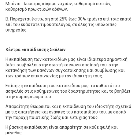
Μπάνιο - λούσιμο, κόψιμο νυχιών, καθαρισμό αυτιών,
καθαρισμό πρωκτικών αδένων.
B. Παρέχεται έκπτωση από 25% έως 30% τριάντα επί τοις εκατό
επί του εκάστοτε τιμοκαταλόγου, σε όλες τις υπόλοιπες
υπηρεσίες.
Κέντρα Εκπαίδευσης Σκύλων
H εκπαίδευση των κατοικιδίων μας είναι ιδιαίτερα σημαντική
διότι συμβάλλει στην σωστή κοινωνικοποίησή του, στην
κατανόηση των κανόνων συγκατοίκησης και συμβίωσης και
των τρόπων επικοινωνίας με τον ιδιοκτήτη τους.
Επίσης η εκπαίδευση του κατοικιδίου μας, το καθιστά πιο
ασφαλές στις καθημερινές του δραστηριότητες και το βοηθάει
στην συμπεριφορά του.
Απαραίτητη θεωρείται και η εκπαίδευση του ιδιοκτήτη σχετικά
με τις απαιτήσεις και ανάγκες του κατοικιδίου του, με σκοπό
την παροχή ποιοτικής ζωής και ευτυχίας τους.
Η βασική εκπαίδευση είναι απαραίτητη σε κάθε φυλή και
μέγεθος.