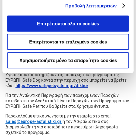
Ενημέρωση για τις παροχές και την λειτουργία του
Προβολή λεπτομερειών
προγράμματός σας.
Τηλεφωνική Υποστήριξη για τον προγραμματισμό και
κλείσιμο ραντεβού με το δίκτυο συνεργατών για τη
Επιτρέπονται όλα τα cookies
χρήση των παροχών
Καθοδήγηση για την αντιμετώπιση έκτακτου
περιστατικού υγείας.
Επιτρέπονται τα επιλεγμένα cookies
Εξειδικευμένες συμβουλές, από κτηνιάτρους και
εκπαιδευτές για θέματα καθημερινής φροντίδας και
συμβουλών συγκατοίκησης με τα κατοικίδια
συντροφιάς.
Χρησιμοποιήστε μόνο τα απαραίτητα cookies
Αναλυτική Ενημέρωση για το Συμβεβλημένο Δίκτυο Παρόχων
Υγείας που υποστηρίζουν τις παροχές του προγράμματος
ΕΥΡΩΠΗ Safe Dog κοντά στην περιοχή σας μπορείτε να βρείτε
εδώ:
https://www.safepetsystem.gr/diktio/
Για την Αναλυτική Περιγραφή των παρεχόμενων Παροχών
κατεβάστε τον Αναλυτικό Πίνακα Παροχών των Προγραμμάτων
ΕΥΡΩΠΗ Safe Pet που θα βρείτε στα Χρήσιμα έντυπα.
Παρακαλούμε επικοινωνήστε με την εταιρία στο email:
sales@europe-asfalistiki.gr
ή τον Ασφαλιστικό σας
Διαμεσολαβητή για οποιαδήποτε περαιτέρω πληροφορία
σχετικά το πρόγραμμα.