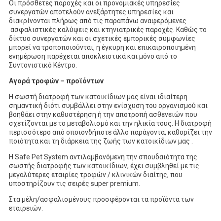
Οι πρόσθετες παροχές και οι προνομιακές υπηρεσίες
συνεργατών αποτελούν ανεξάρτητες υπηρεσίες και
διακρίνονται πλήρως από τις παραπάνω αναφερόμενες
ασφαλιστικές καλύψεις και κτηνιατρικές παροχές. Καθώς το
δίκτυο συνεργατών και οι σχετικές εμπορικές συμφωνίες
μπορεί να τροποποιούνται, η έγκυρη και επικαιροποιημένη
ενημέρωση παρέχεται αποκλειστικά και μόνο από το
Συντονιστικό Κέντρο.
Αγορά τροφών – προϊόντων
Η σωστή διατροφή των κατοικίδιων μας είναι ιδιαίτερη
σημαντική διότι συμβάλλει στην ενίσχυση του οργανισμού και
βοηθάει στην καθυστέρηση ή την αποτροπή ασθενειών που
σχετίζονται µε το μεταβολισμό και την ηλικία τους. Η διατροφή
περισσότερο από οποιονδήποτε άλλο παράγοντα, καθορίζει την
ποιότητα και τη διάρκεια της ζωής των κατοικίδιων μας .
Η Safe Pet System αντιλαμβανόμενη την σπουδαιότητα της
σωστής διατροφής των κατοικίδιων, έχει συμβληθεί με τις
μεγαλύτερες εταιρίες τροφών / κλινικών διαίτης, που
υποστηρίζουν τις σειρές super premium.
Στα μέλη/ασφαλισμένους προσφέρονται τα προϊόντα των
εταιρειών: