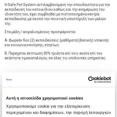
Η Safe Pet System αντιλαμβανόμενη την σπουδαιότητα για την
εκπαίδευση του κατοικίδιου καθώς και την ενημέρωση του
ιδιοκτήτη του, έχει συμβληθεί με πιστοποιημένα κέντρα
εκπαίδευσης με σκοπό την ποιοτική υποστήριξη των μελών
της.
Στα μέλη / ασφαλισμένους προσφέρονται:
A. Δωρεάν δυο (2) εκπαιδεύσεις (μαθήματα) βασικής υπακοής
και κοινωνικοποίησης, ετησίως.
B. Παρέχεται έκπτωση 30% τριάντα επί τοις εκατό επί του
εκάστοτε τιμοκαταλόγου, σε όλες τις υπόλοιπες υπηρεσίες.
Κέντρα Φιλοξενίας Κατοικίδιων Συντροφιάς (PET
PENSION
)
Η έλευση του κατοικίδιου σε κάθε οικογένεια δημιουργεί
ιδιαίτερη χαρά και η συμβίωσή τους, ξεχωριστές στιγμές
ευτυχίας. Κατά την διάρκεια του χρόνου όμως μπορεί να
απαιτηθεί η φιλοξενία και φύλαξή του, διότι δεν είναι εφικτή η
Αυτή η ιστοσελίδα χρησιμοποιεί cookies
επιμέλεια από τον ιδιοκτήτη.
Χρησιμοποιούμε cookie για την εξατομίκευση
Η Safe Pet System γνωρίζοντας την ανάγκη του ιδιοκτήτη για
περιεχομένου και διαφημίσεων, την παροχή λειτουργιών
ασφαλή φύλαξη και ενδεδειγμένη φροντίδα του κατοικιδίου