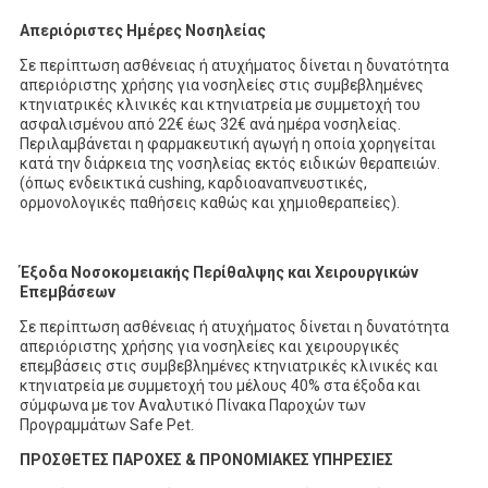
Απεριόριστες Ημέρες Νοσηλείας
Σε περίπτωση ασθένειας ή ατυχήματος δίνεται η δυνατότητα
απεριόριστης χρήσης για νοσηλείες στις συμβεβλημένες
κτηνιατρικές κλινικές και κτηνιατρεία με συμμετοχή του
ασφαλισμένου από 22€ έως 32€ ανά ημέρα νοσηλείας.
Περιλαμβάνεται η φαρμακευτική αγωγή η οποία χορηγείται
κατά την διάρκεια της νοσηλείας εκτός ειδικών θεραπειών.
(όπως ενδεικτικά cushing, καρδιοαναπνευστικές,
ορμονολογικές παθήσεις καθώς και χημιοθεραπείες).
Έξοδα Νοσοκομειακής Περίθαλψης και Χειρουργικών
Επεμβάσεων
Σε περίπτωση ασθένειας ή ατυχήματος δίνεται η δυνατότητα
απεριόριστης χρήσης για νοσηλείες και χειρουργικές
επεμβάσεις στις συμβεβλημένες κτηνιατρικές κλινικές και
κτηνιατρεία με συμμετοχή του μέλους 40% στα έξοδα και
σύμφωνα με τον Αναλυτικό Πίνακα Παροχών των
Προγραμμάτων Safe Pet.
ΠΡΟΣΘΕΤΕΣ ΠΑΡΟΧΕΣ & ΠΡΟΝΟΜΙΑΚΕΣ ΥΠΗΡΕΣΙΕΣ